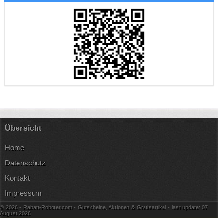
Übersicht
Home
Datenschutz
Kontakt
Impressum
© 2026 - Rabatt-Roboter.com - Gutscheine, Aktionen & Gratisartikel - last update: 07.
August
2026