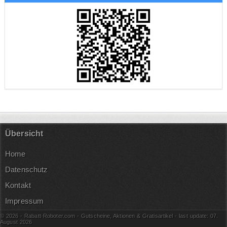
Übersicht
Home
Datenschutz
Kontakt
Impressum
© 2026 - Rabatt-Roboter.com - Gutscheine, Aktionen & Gratisartikel - last update: 07.
August
2026