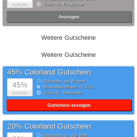
Gültig für: Fotobücher
GUTSCHEIN
Anzeigen
Weitere Gutscheine
Weitere Gutscheine
45% Colorland Gutschein
Gültig bis: auf Widerruf
45%
Mindestbestellwert: 0,- Euro
Gültig für: Newsletter
GUTSCHEIN
Gutschein anzeigen
20% Colorland Gutschein
Gültig bis: 01.
Juli
2026