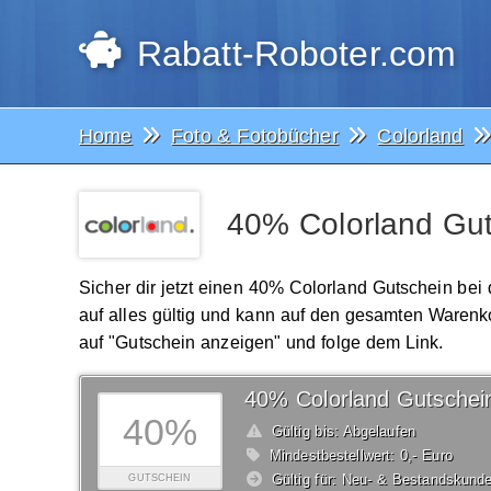
Rabatt-Roboter.com
Home
Foto & Fotobücher
Colorland
40% Colorland Gut
Sicher dir jetzt einen 40% Colorland Gutschein bei
auf alles gültig und kann auf den gesamten Waren
auf "Gutschein anzeigen" und folge dem Link.
40% Colorland Gutschei
40%
Gültig bis: Abgelaufen
Mindestbestellwert: 0,- Euro
Gültig für: Neu- & Bestandskund
GUTSCHEIN