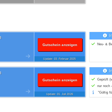
I
n
Neu- & B
Gutschein anzeigen
Update: 03.
Februar
2025
I
n
Geprüft (v
Gutschein anzeigen
nur noch
"Gültig fü
Update: 01.
Juli
2026