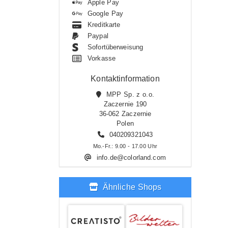
Apple Pay
Google Pay
Kreditkarte
Paypal
Sofortüberweisung
Vorkasse
Kontaktinformation
MPP Sp. z o.o.
Zaczernie 190
36-062 Zaczernie
Polen
040209321043
Mo.-Fr.: 9.00 - 17.00 Uhr
info.de@colorland.com
Ähnliche Shops