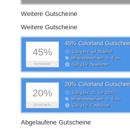
Weitere Gutscheine
Weitere Gutscheine
45% Colorland Gutschei
45%
Gültig bis: auf Widerruf
Mindestbestellwert: 0,- Euro
Gültig für: Newsletter
GUTSCHEIN
20% Colorland Gutschei
20%
Gültig bis: 01.
Juli
2026
Mindestbestellwert: 0,- Euro
Gültig für: Fotobücher
GUTSCHEIN
Abgelaufene Gutscheine