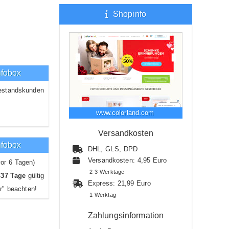
Shopinfo
nfobox
estandskunden
www.colorland.com
Versandkosten
nfobox
DHL, GLS, DPD
Versandkosten: 4,95 Euro
or 6 Tagen)
2-3 Werktage
-37 Tage
gültig
Express: 21,99 Euro
r" beachten!
1 Werktag
Zahlungsinformation