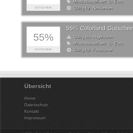
Mindestbestellwert: 0,- Euro
Gültig für: Neukunden
GUTSCHEIN
55% Colorland Gutschei
55%
Gültig bis: Abgelaufen
Mindestbestellwert: 0,- Euro
Gültig für: Fotobücher
GUTSCHEIN
Übersicht
Home
Datenschutz
Kontakt
Impressum