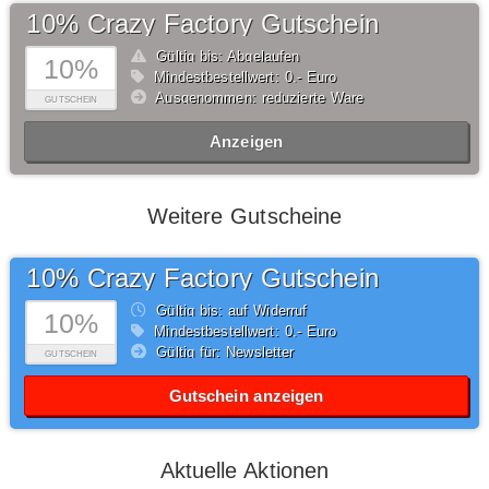
10% Crazy Factory Gutschein
Gültig bis: Abgelaufen
10%
Mindestbestellwert: 0,- Euro
Ausgenommen: reduzierte Ware
GUTSCHEIN
Anzeigen
Weitere Gutscheine
10% Crazy Factory Gutschein
Gültig bis: auf Widerruf
10%
Mindestbestellwert: 0,- Euro
Gültig für: Newsletter
GUTSCHEIN
Gutschein anzeigen
Aktuelle Aktionen