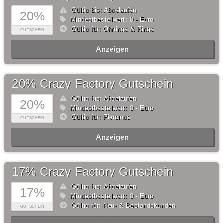
Gültig bis: Abgelaufen
20%
Mindestbestellwert: 0,- Euro
Gültig für: Ohrringe & Ringe
GUTSCHEIN
Anzeigen
20% Crazy Factory Gutschein
Gültig bis: Abgelaufen
20%
Mindestbestellwert: 0,- Euro
Gültig für: Piercings
GUTSCHEIN
Anzeigen
17% Crazy Factory Gutschein
Gültig bis: Abgelaufen
17%
Mindestbestellwert: 0,- Euro
Gültig für: Neu- & Bestandskunden
GUTSCHEIN