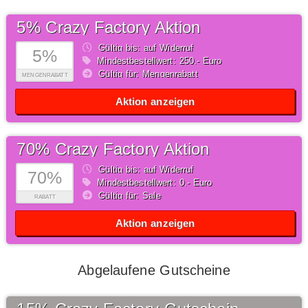
5% Crazy Factory Aktion
Gültig bis: auf Widerruf
5%
Mindestbestellwert: 250,- Euro
Gültig für: Mengenrabatt
MENGENRABATT
Aktion anzeigen
70% Crazy Factory Aktion
Gültig bis: auf Widerruf
70%
Mindestbestellwert: 0,- Euro
Gültig für: Sale
RABATT
Aktion anzeigen
Abgelaufene Gutscheine