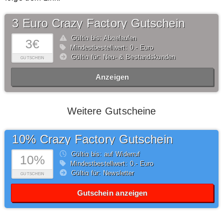
3 Euro Crazy Factory Gutschein
Gültig bis: Abgelaufen
3€
Mindestbestellwert: 0,- Euro
Gültig für: Neu- & Bestandskunden
GUTSCHEIN
Anzeigen
Weitere Gutscheine
10% Crazy Factory Gutschein
Gültig bis: auf Widerruf
10%
Mindestbestellwert: 0,- Euro
Gültig für: Newsletter
GUTSCHEIN
Gutschein anzeigen