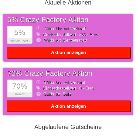
Aktuelle Aktionen
5% Crazy Factory Aktion
Gültig bis: auf Widerruf
5%
Mindestbestellwert: 250,- Euro
Gültig für: Mengenrabatt
MENGENRABATT
Aktion anzeigen
70% Crazy Factory Aktion
Gültig bis: auf Widerruf
70%
Mindestbestellwert: 0,- Euro
Gültig für: Sale
RABATT
Aktion anzeigen
Abgelaufene Gutscheine