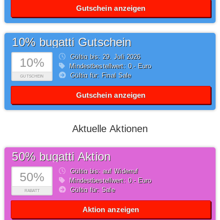
Gutschein anzeigen
10% bugatti Gutschein
Gültig bis: 29.
Juli
2026
10%
Mindestbestellwert: 0,- Euro
Gültig für: Final Sale
GUTSCHEIN
Gutschein anzeigen
Aktuelle Aktionen
50% bugatti Aktion
Gültig bis: auf Widerruf
50%
Mindestbestellwert: 0,- Euro
Gültig für: Sale
RABATT
Aktion anzeigen