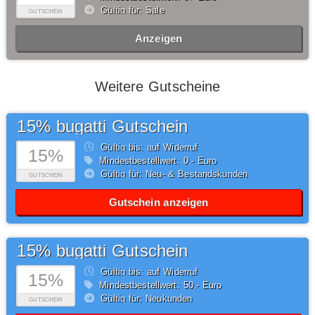
Gültig für: Sale
GUTSCHEIN
Anzeigen
Weitere Gutscheine
15% bugatti Gutschein
Gültig bis: auf Widerruf
15%
Mindestbestellwert: 0,- Euro
Gültig für: Neu- & Bestandskunden
GUTSCHEIN
Gutschein anzeigen
15% bugatti Gutschein
Gültig bis: auf Widerruf
15%
Mindestbestellwert: 50,- Euro
Gültig für: Neukunden
GUTSCHEIN