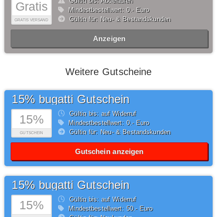
Gültig bis: Abgelaufen
Gratis
Mindestbestellwert: 0,- Euro
Gültig für: Neu- & Bestandskunden
GRATIS VERSAND
Anzeigen
Weitere Gutscheine
15% bugatti Gutschein
Gültig bis: auf Widerruf
15%
Mindestbestellwert: 0,- Euro
Gültig für: Neu- & Bestandskunden
GUTSCHEIN
Gutschein anzeigen
15% bugatti Gutschein
Gültig bis: auf Widerruf
15%
Mindestbestellwert: 50,- Euro