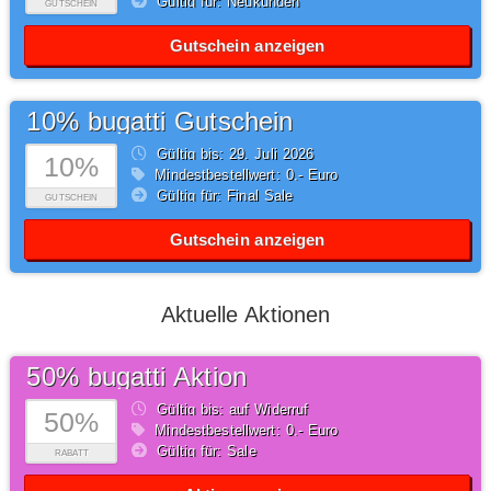
Gültig für: Neukunden
GUTSCHEIN
Gutschein anzeigen
10% bugatti Gutschein
Gültig bis: 29.
Juli
2026
10%
Mindestbestellwert: 0,- Euro
Gültig für: Final Sale
GUTSCHEIN
Gutschein anzeigen
Aktuelle Aktionen
50% bugatti Aktion
Gültig bis: auf Widerruf
50%
Mindestbestellwert: 0,- Euro
Gültig für: Sale
RABATT