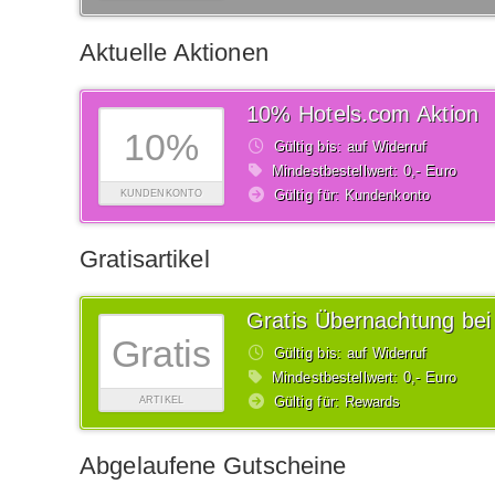
Aktuelle Aktionen
10% Hotels.com Aktion
10%
Gültig bis: auf Widerruf
Mindestbestellwert: 0,- Euro
Gültig für: Kundenkonto
KUNDENKONTO
Gratisartikel
Gratis Übernachtung bei
Gratis
Gültig bis: auf Widerruf
Mindestbestellwert: 0,- Euro
Gültig für: Rewards
ARTIKEL
Abgelaufene Gutscheine