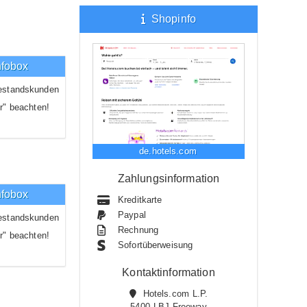
Shopinfo
nfobox
estandskunden
r" beachten!
de.hotels.com
Zahlungsinformation
nfobox
Kreditkarte
Paypal
estandskunden
Rechnung
r" beachten!
Sofortüberweisung
Kontaktinformation
Hotels.com L.P.
5400 LBJ Freeway