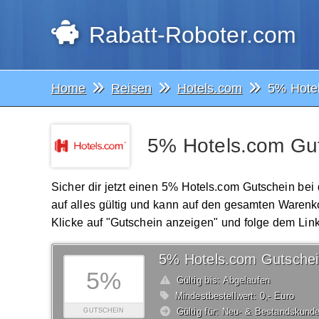
Rabatt-Roboter.com
Home
Reisen
Hotels.com
5% Hote
5% Hotels.com Gut
Sicher dir jetzt einen 5% Hotels.com Gutschein bei
auf alles gültig und kann auf den gesamten Warenko
Klicke auf "Gutschein anzeigen" und folge dem Link
5% Hotels.com Gutsche
5%
Gültig bis: Abgelaufen
Mindestbestellwert: 0,- Euro
Gültig für: Neu- & Bestandskund
GUTSCHEIN