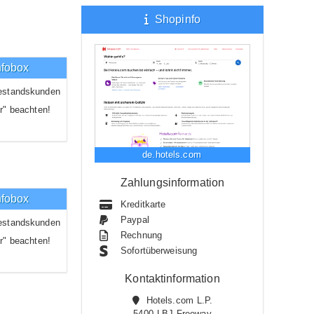
Shopinfo
nfobox
estandskunden
r" beachten!
de.hotels.com
Zahlungsinformation
nfobox
Kreditkarte
Paypal
estandskunden
Rechnung
r" beachten!
Sofortüberweisung
Kontaktinformation
Hotels.com L.P.
5400 LBJ Freeway