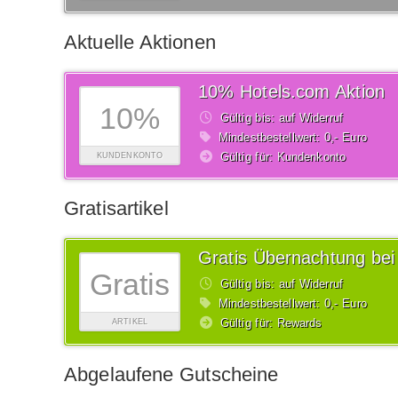
Aktuelle Aktionen
10% Hotels.com Aktion
10%
Gültig bis: auf Widerruf
Mindestbestellwert: 0,- Euro
Gültig für: Kundenkonto
KUNDENKONTO
Gratisartikel
Gratis Übernachtung bei
Gratis
Gültig bis: auf Widerruf
Mindestbestellwert: 0,- Euro
Gültig für: Rewards
ARTIKEL
Abgelaufene Gutscheine