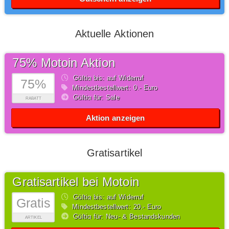
Aktuelle Aktionen
75% Motoin Aktion
Gültig bis: auf Widerruf
75%
Mindestbestellwert: 0,- Euro
Gültig für: Sale
RABATT
Aktion anzeigen
Gratisartikel
Gratisartikel bei Motoin
Gültig bis: auf Widerruf
Gratis
Mindestbestellwert: 20,- Euro
Gültig für: Neu- & Bestandskunden
ARTIKEL