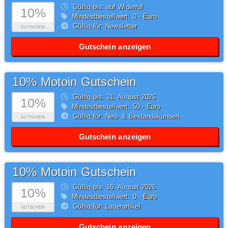
Gültig bis: auf Widerruf
10%
Mindestbestellwert: 0,- Euro
Gültig für: Newsletter
GUTSCHEIN
Gutschein anzeigen
10% Motoin Gutschein
Gültig bis: 31.
August
2026
10%
Mindestbestellwert: 50,- Euro
Gültig für: Neu- & Bestandskunden
GUTSCHEIN
Gutschein anzeigen
10% Motoin Gutschein
Gültig bis: 16.
August
2026
10%
Mindestbestellwert: 0,- Euro
Gültig für: Lagerartikel
GUTSCHEIN
Gutschein anzeigen