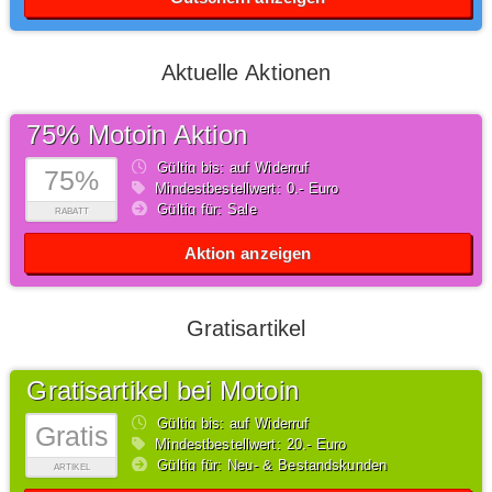
Aktuelle Aktionen
75% Motoin Aktion
Gültig bis: auf Widerruf
75%
Mindestbestellwert: 0,- Euro
Gültig für: Sale
RABATT
Aktion anzeigen
Gratisartikel
Gratisartikel bei Motoin
Gültig bis: auf Widerruf
Gratis
Mindestbestellwert: 20,- Euro
Gültig für: Neu- & Bestandskunden
ARTIKEL