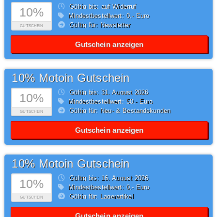
Gültig bis: auf Widerruf
10%
Mindestbestellwert: 0,- Euro
Gültig für: Newsletter
GUTSCHEIN
Gutschein anzeigen
10% Motoin Gutschein
Gültig bis: 31.
August
2026
10%
Mindestbestellwert: 50,- Euro
Gültig für: Neu- & Bestandskunden
GUTSCHEIN
Gutschein anzeigen
10% Motoin Gutschein
Gültig bis: 16.
August
2026
10%
Mindestbestellwert: 0,- Euro
Gültig für: Lagerartikel
GUTSCHEIN
Gutschein anzeigen