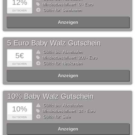
12%
Mindestbestellwert: 0,- Euro
Gültig für: Spielwaren
GUTSCHEIN
Anzeigen
5 Euro Baby Walz Gutschein
Gültig bis: Abgelaufen
5€
Mindestbestellwert: 200,- Euro
Gültig für: Neukunden
GUTSCHEIN
Anzeigen
10% Baby Walz Gutschein
Gültig bis: Abgelaufen
10%
Mindestbestellwert: 24,- Euro
Gültig für: Sale
GUTSCHEIN
Anzeigen