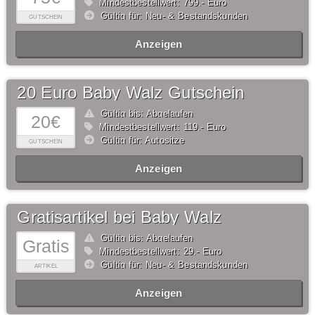
Mindestbestellwert: 799,- Euro
Gültig für: Neu- & Bestandskunden
GUTSCHEIN
Anzeigen
20 Euro Baby Walz Gutschein
Gültig bis: Abgelaufen
20€
Mindestbestellwert: 119,- Euro
Gültig für: Autositze
GUTSCHEIN
Anzeigen
Gratisartikel bei Baby Walz
Gültig bis: Abgelaufen
Gratis
Mindestbestellwert: 29,- Euro
Gültig für: Neu- & Bestandskunden
ARTIKEL
Anzeigen