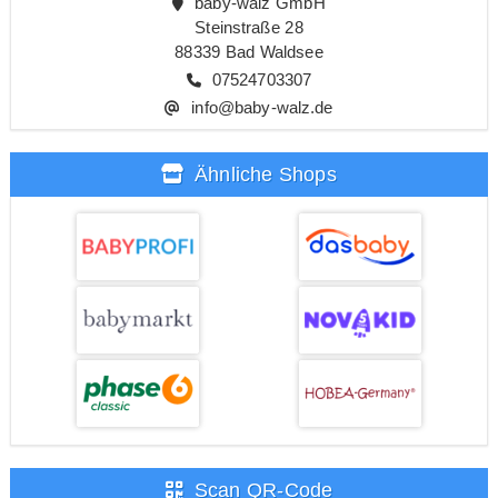
baby-walz GmbH
Steinstraße 28
88339 Bad Waldsee
07524703307
info@baby-walz.de
Ähnliche Shops
Scan QR-Code