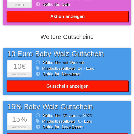
Gültig für: Sale
RABATT
Aktion anzeigen
Weitere Gutscheine
10 Euro Baby Walz Gutschein
Gültig bis: auf Widerruf
10€
Mindestbestellwert: 24,- Euro
Gültig für: Newsletter
GUTSCHEIN
Gutschein anzeigen
15% Baby Walz Gutschein
Gültig bis: 05.
August
2026
15%
Mindestbestellwert: 0,- Euro
Gültig für: Love Dream
GUTSCHEIN