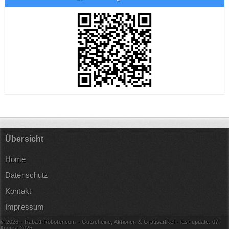
Übersicht
Home
Datenschutz
Kontakt
Impressum
© 2026 - Rabatt-Roboter.com - Gutscheine, Aktionen & Gratisartikel - last update: 07.
August
2026