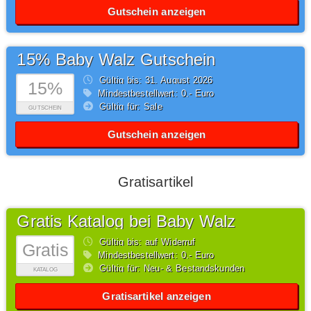
Gutschein anzeigen
15% Baby Walz Gutschein
Gültig bis: 31.
August
2026
15%
Mindestbestellwert: 0,- Euro
Gültig für: Sale
GUTSCHEIN
Gutschein anzeigen
Gratisartikel
Gratis Katalog bei Baby Walz
Gültig bis: auf Widerruf
Gratis
Mindestbestellwert: 0,- Euro
Gültig für: Neu- & Bestandskunden
KATALOG
Gratisartikel anzeigen