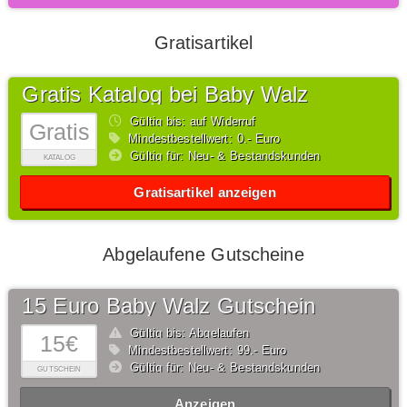
Gratisartikel
Gratis Katalog bei Baby Walz
Gültig bis: auf Widerruf
Gratis
Mindestbestellwert: 0,- Euro
Gültig für: Neu- & Bestandskunden
KATALOG
Gratisartikel anzeigen
Abgelaufene Gutscheine
15 Euro Baby Walz Gutschein
Gültig bis: Abgelaufen
15€
Mindestbestellwert: 99,- Euro
Gültig für: Neu- & Bestandskunden
GUTSCHEIN
Anzeigen