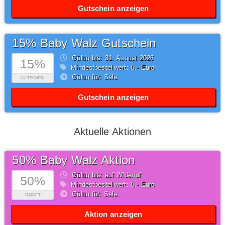
Gutschein anzeigen
15% Baby Walz Gutschein
Gültig bis: 31.
August
2026
15%
Mindestbestellwert: 0,- Euro
Gültig für: Sale
GUTSCHEIN
Gutschein anzeigen
Aktuelle Aktionen
50% Baby Walz Aktion
Gültig bis: auf Widerruf
50%
Mindestbestellwert: 0,- Euro
Gültig für: Sale
RABATT
Aktion anzeigen