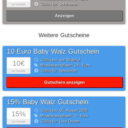
Gültig für: Spielwaren
GUTSCHEIN
Anzeigen
Weitere Gutscheine
10 Euro Baby Walz Gutschein
Gültig bis: auf Widerruf
10€
Mindestbestellwert: 24,- Euro
Gültig für: Newsletter
GUTSCHEIN
Gutschein anzeigen
15% Baby Walz Gutschein
Gültig bis: 05.
August
2026
15%
Mindestbestellwert: 0,- Euro
Gültig für: Love Dream
GUTSCHEIN