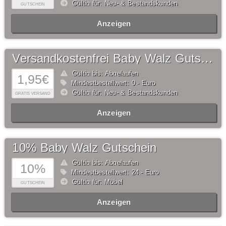
Gültig für: Neu- & Bestandskunden
GUTSCHEIN
Anzeigen
Versandkostenfrei Baby Walz Gutschein
Gültig bis: Abgelaufen
1,95€
Mindestbestellwert: 0,- Euro
Gültig für: Neu- & Bestandskunden
GRATIS VERSAND
Anzeigen
10% Baby Walz Gutschein
Gültig bis: Abgelaufen
10%
Mindestbestellwert: 24,- Euro
Gültig für: Möbel
GUTSCHEIN
Anzeigen