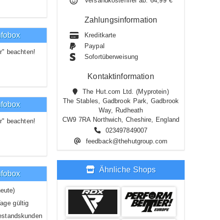
Versandkostenfrei ab: 64,99 €
Zahlungsinformation
nfobox
Kreditkarte
Paypal
r" beachten!
Sofortüberweisung
Kontaktinformation
The Hut.com Ltd. (Myprotein)
The Stables, Gadbrook Park, Gadbrook
nfobox
Way, Rudheath
CW9 7RA Northwich, Cheshire, England
r" beachten!
023497849007
feedback@thehutgroup.com
Ähnliche Shops
nfobox
eute)
age gültig
estandskunden