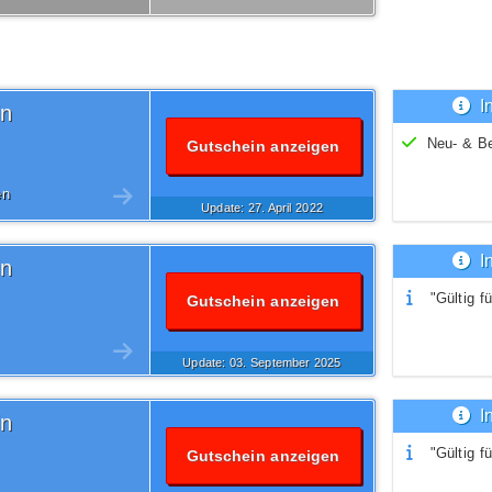
I
in
Neu- & B
Gutschein anzeigen
en
Update: 27.
April
2022
I
in
"Gültig fü
Gutschein anzeigen
Update: 03.
September
2025
I
in
"Gültig fü
Gutschein anzeigen