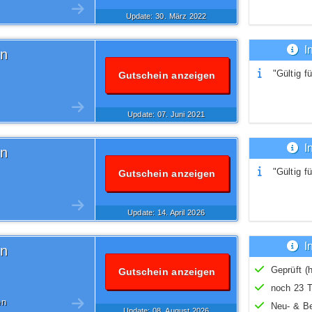
Update: 30.
März
2022
I
in
"Gültig fü
Gutschein anzeigen
Update: 07.
Juni
2021
I
in
"Gültig fü
Gutschein anzeigen
Update: 14.
April
2026
I
in
Geprüft (h
Gutschein anzeigen
noch 23 T
en
Neu- & B
Update: 08.
August
2026