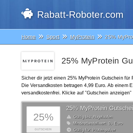
Rabatt-Roboter.com
Home
Sport
MyProtein
25% MyProt
25% MyProtein Gut
Sicher dir jetzt einen 25% MyProtein Gutschein für
Die Versandkosten betragen 4,99 Euro. Ab einem Ein
versandkostenfrei. Klicke auf "Gutschein anzeigen"
25% MyProtein Gutsche
25%
Gültig bis: Abgelaufen
Mindestbestellwert: 0,- Euro
Gültig für: Proteinpulver
GUTSCHEIN