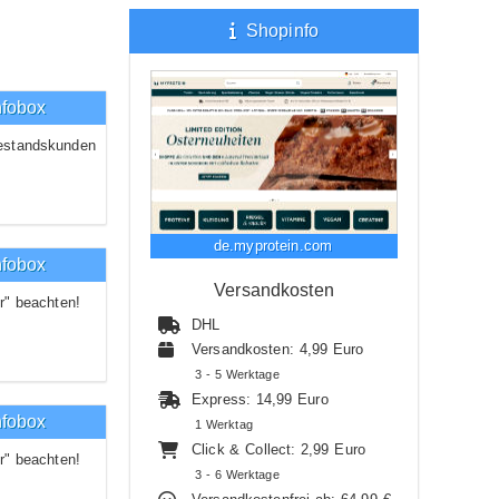
Shopinfo
nfobox
estandskunden
de.myprotein.com
nfobox
Versandkosten
r" beachten!
DHL
Versandkosten: 4,99 Euro
3 - 5 Werktage
Express: 14,99 Euro
nfobox
1 Werktag
Click & Collect: 2,99 Euro
r" beachten!
3 - 6 Werktage