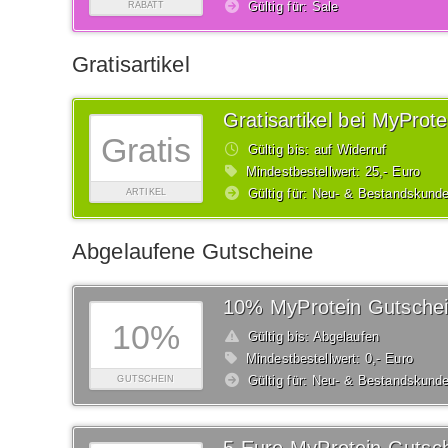
Gültig für: Sale
RABATT
Gratisartikel
Gratisartikel bei MyProte
Gratis
Gültig bis: auf Widerruf
Mindestbestellwert: 25,- Euro
Gültig für: Neu- & Bestandskund
ARTIKEL
Abgelaufene Gutscheine
10% MyProtein Gutsche
10%
Gültig bis: Abgelaufen
Mindestbestellwert: 0,- Euro
Gültig für: Neu- & Bestandskund
GUTSCHEIN