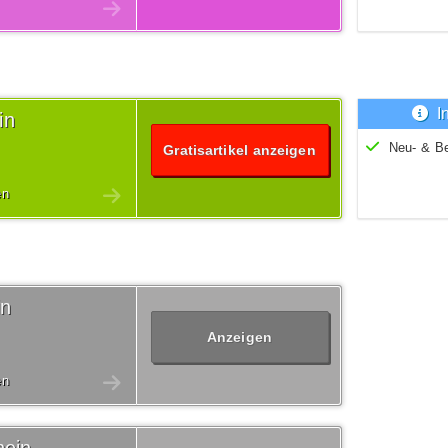
I
in
Neu- & B
Gratisartikel anzeigen
en
in
Anzeigen
en