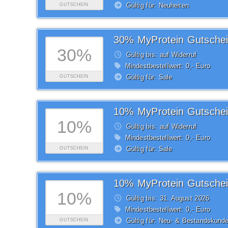
Gültig für: Neuheiten
GUTSCHEIN
30% MyProtein Gutsche
30%
Gültig bis: auf Widerruf
Mindestbestellwert: 0,- Euro
Gültig für: Sale
GUTSCHEIN
10% MyProtein Gutsche
10%
Gültig bis: auf Widerruf
Mindestbestellwert: 0,- Euro
Gültig für: Sale
GUTSCHEIN
10% MyProtein Gutsche
10%
Gültig bis: 31.
August
2026
Mindestbestellwert: 0,- Euro
Gültig für: Neu- & Bestandskund
GUTSCHEIN