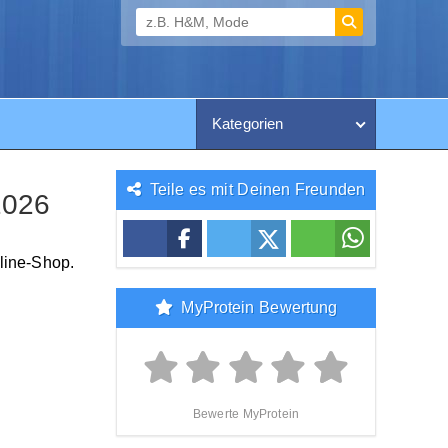
Kategorien
Teile es mit Deinen Freunden
2026
line-Shop.
MyProtein Bewertung
Bewerte MyProtein