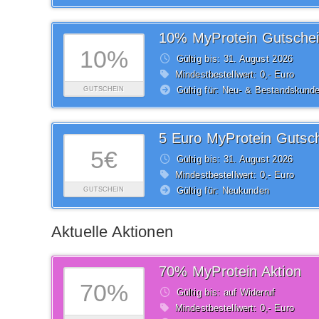
10% MyProtein Gutsche
10%
Gültig bis: 31.
August
2026
Mindestbestellwert: 0,- Euro
Gültig für: Neu- & Bestandskund
GUTSCHEIN
5 Euro MyProtein Gutsc
5€
Gültig bis: 31.
August
2026
Mindestbestellwert: 0,- Euro
Gültig für: Neukunden
GUTSCHEIN
Aktuelle Aktionen
70% MyProtein Aktion
70%
Gültig bis: auf Widerruf
Mindestbestellwert: 0,- Euro