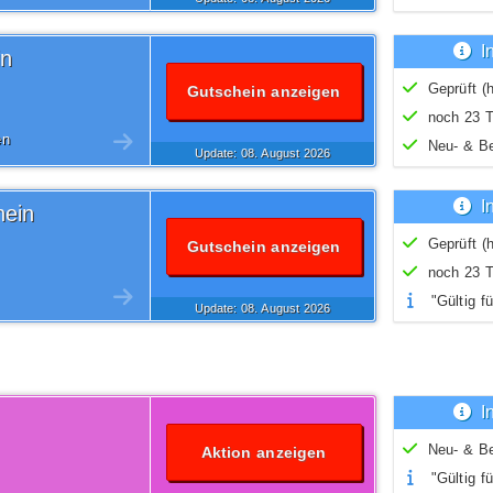
I
in
Geprüft (h
Gutschein anzeigen
noch 23 T
en
Neu- & B
Update: 08.
August
2026
I
hein
Geprüft (h
Gutschein anzeigen
noch 23 T
"Gültig fü
Update: 08.
August
2026
Nur Neuk
I
Neu- & B
Aktion anzeigen
"Gültig fü