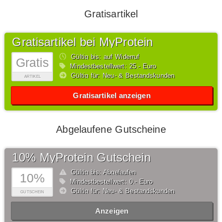
Gratisartikel
Gratisartikel bei MyProtein
Gültig bis: auf Widerruf
Gratis
Mindestbestellwert: 25,- Euro
Gültig für: Neu- & Bestandskunden
ARTIKEL
Gratisartikel anzeigen
Abgelaufene Gutscheine
10% MyProtein Gutschein
Gültig bis: Abgelaufen
10%
Mindestbestellwert: 0,- Euro
Gültig für: Neu- & Bestandskunden
GUTSCHEIN
Anzeigen