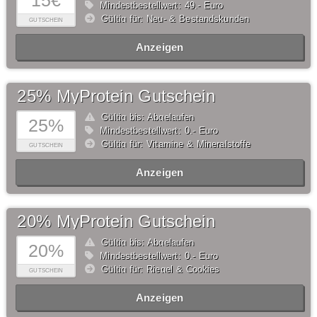
15€
Mindestbestellwert: 49,- Euro
Gültig für: Neu- & Bestandskunden
GUTSCHEIN
Anzeigen
25% MyProtein Gutschein
Gültig bis: Abgelaufen
25%
Mindestbestellwert: 0,- Euro
Gültig für: Vitamine & Mineralstoffe
GUTSCHEIN
Anzeigen
20% MyProtein Gutschein
Gültig bis: Abgelaufen
20%
Mindestbestellwert: 0,- Euro
Gültig für: Riegel & Cookies
GUTSCHEIN
Anzeigen