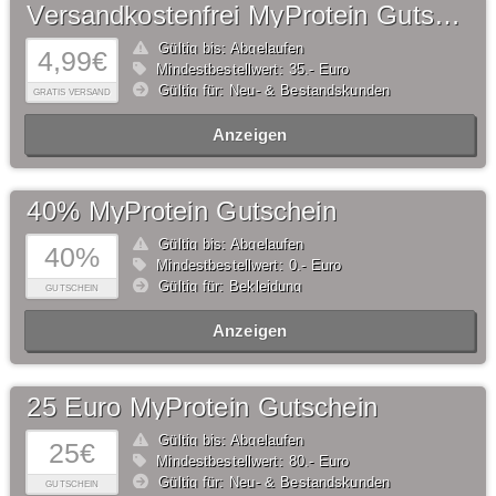
Versandkostenfrei MyProtein Gutschein
Gültig bis: Abgelaufen
4,99€
Mindestbestellwert: 35,- Euro
Gültig für: Neu- & Bestandskunden
GRATIS VERSAND
Anzeigen
40% MyProtein Gutschein
Gültig bis: Abgelaufen
40%
Mindestbestellwert: 0,- Euro
Gültig für: Bekleidung
GUTSCHEIN
Anzeigen
25 Euro MyProtein Gutschein
Gültig bis: Abgelaufen
25€
Mindestbestellwert: 80,- Euro
Gültig für: Neu- & Bestandskunden
GUTSCHEIN