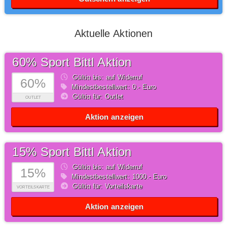
Aktuelle Aktionen
60% Sport Bittl Aktion
Gültig bis: auf Widerruf
60%
Mindestbestellwert: 0,- Euro
Gültig für: Outlet
OUTLET
Aktion anzeigen
15% Sport Bittl Aktion
Gültig bis: auf Widerruf
15%
Mindestbestellwert: 1000,- Euro
Gültig für: Vorteilskarte
VORTEILSKARTE
Aktion anzeigen