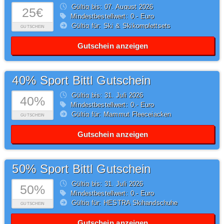
Gültig bis: 07.
August
2026
25€
Mindestbestellwert: 0,- Euro
Gültig für: Ski & Skikomplettsets
GUTSCHEIN
Gutschein anzeigen
40% Sport Bittl Gutschein
Gültig bis: 31.
Juli
2026
40%
Mindestbestellwert: 0,- Euro
Gültig für: Mammut Fleecejacken
GUTSCHEIN
Gutschein anzeigen
50% Sport Bittl Gutschein
Gültig bis: 31.
Juli
2026
50%
Mindestbestellwert: 0,- Euro
Gültig für: HESTRA Skihandschuhe
GUTSCHEIN
Gutschein anzeigen