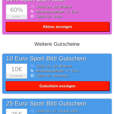
Gültig bis: auf Widerruf
60%
Mindestbestellwert: 0,- Euro
Gültig für: Outlet
OUTLET
Aktion anzeigen
Weitere Gutscheine
10 Euro Sport Bittl Gutschein
Gültig bis: auf Widerruf
10€
Mindestbestellwert: 0,- Euro
Gültig für: Newsletter
GUTSCHEIN
Gutschein anzeigen
25 Euro Sport Bittl Gutschein
Gültig bis: 07.
August
2026