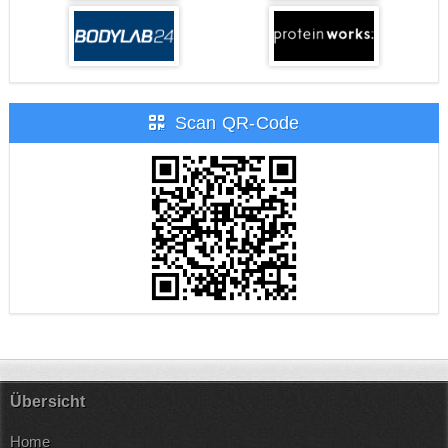
Scan QR-Code
Übersicht
Home