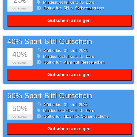
25€
Mindestbestellwert: 0,- Euro
Gültig für: Ski & Skikomplettsets
GUTSCHEIN
Gutschein anzeigen
40% Sport Bittl Gutschein
Gültig bis: 31.
Juli
2026
40%
Mindestbestellwert: 0,- Euro
Gültig für: Mammut Fleecejacken
GUTSCHEIN
Gutschein anzeigen
50% Sport Bittl Gutschein
Gültig bis: 31.
Juli
2026
50%
Mindestbestellwert: 0,- Euro
Gültig für: HESTRA Skihandschuhe
GUTSCHEIN
Gutschein anzeigen