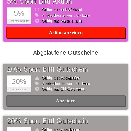
5% Sport Bittl Aktion
Gültig bis: auf Widerruf
5%
Mindestbestellwert: 0,- Euro
Gültig für: Vorteilskarte
VORTEILSKARTE
Aktion anzeigen
Abgelaufene Gutscheine
20% Sport Bittl Gutschein
Gültig bis: Abgelaufen
20%
Mindestbestellwert: 0,- Euro
Gültig für: Ski-Sortiment
GUTSCHEIN
Anzeigen
20% Sport Bittl Gutschein
Gültig bis: Abgelaufen