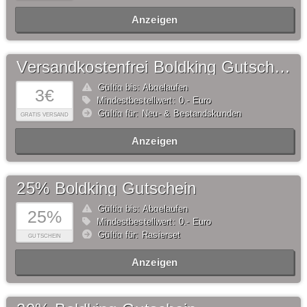
Anzeigen
Versandkostenfrei Boldking Gutschein
Gültig bis: Abgelaufen
3€
Mindestbestellwert: 0,- Euro
Gültig für: Neu- & Bestandskunden
GRATIS VERSAND
Anzeigen
25% Boldking Gutschein
Gültig bis: Abgelaufen
25%
Mindestbestellwert: 0,- Euro
Gültig für: Rasierset
GUTSCHEIN
Anzeigen