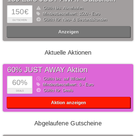
Gültig bis: Abgelaufen
150€
Mindestbestellwert: 1500,- Euro
Gültig für: Neu- & Bestandskunden
GUTSCHEIN
Anzeigen
Aktuelle Aktionen
60% JUST AWAY Aktion
Gültig bis: auf Widerruf
60%
Mindestbestellwert: 0,- Euro
Gültig für: Deals
DEALS
Aktion anzeigen
Abgelaufene Gutscheine