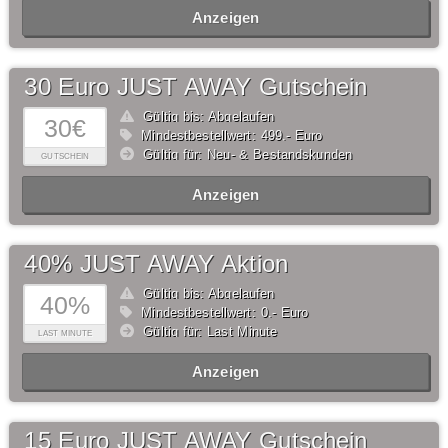
Anzeigen
30 Euro JUST AWAY Gutschein
Gültig bis: Abgelaufen
30€
Mindestbestellwert: 499,- Euro
Gültig für: Neu- & Bestandskunden
GUTSCHEIN
Anzeigen
40% JUST AWAY Aktion
Gültig bis: Abgelaufen
40%
Mindestbestellwert: 0,- Euro
Gültig für: Last Minute
LAST MINUTE
Anzeigen
15 Euro JUST AWAY Gutschein