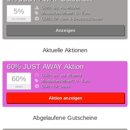
Gültig bis: Abgelaufen
5%
Mindestbestellwert: 0,- Euro
Gültig für: Neu- & Bestandskunden
GUTSCHEIN
Anzeigen
Aktuelle Aktionen
60% JUST AWAY Aktion
Gültig bis: auf Widerruf
60%
Mindestbestellwert: 0,- Euro
Gültig für: Deals
DEALS
Aktion anzeigen
Abgelaufene Gutscheine