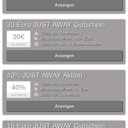
Anzeigen
30 Euro JUST AWAY Gutschein
Gültig bis: Abgelaufen
30€
Mindestbestellwert: 499,- Euro
Gültig für: Neu- & Bestandskunden
GUTSCHEIN
Anzeigen
40% JUST AWAY Aktion
Gültig bis: Abgelaufen
40%
Mindestbestellwert: 0,- Euro
Gültig für: Last Minute
LAST MINUTE
Anzeigen
15 Euro JUST AWAY Gutschein