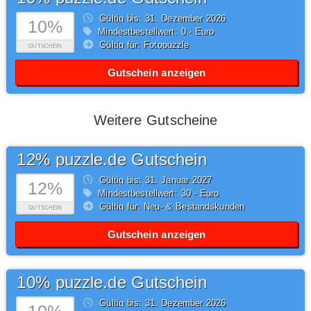
Gültig bis: 31.
Dezember
2026
10%
Mindestbestellwert: 0,- Euro
Gültig für: Fotopuzzle
GUTSCHEIN
Gutschein anzeigen
Weitere Gutscheine
12% puzzle.de Gutschein
Gültig bis: 31.
Januar
2027
12%
Mindestbestellwert: 30,- Euro
Gültig für: Neu- & Bestandskunden
GUTSCHEIN
Gutschein anzeigen
10% puzzle.de Gutschein
Gültig bis: 31.
Dezember
2026