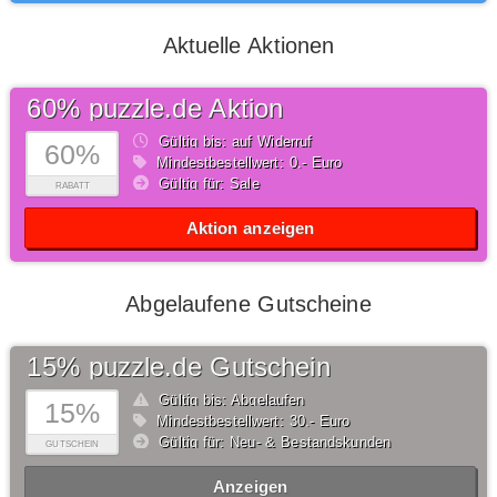
Aktuelle Aktionen
60% puzzle.de Aktion
Gültig bis: auf Widerruf
60%
Mindestbestellwert: 0,- Euro
Gültig für: Sale
RABATT
Aktion anzeigen
Abgelaufene Gutscheine
15% puzzle.de Gutschein
Gültig bis: Abgelaufen
15%
Mindestbestellwert: 30,- Euro
Gültig für: Neu- & Bestandskunden
GUTSCHEIN
Anzeigen