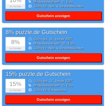
10%
Mindestbestellwert: 0,- Euro
Gültig für: Neu- & Bestandskunden
GUTSCHEIN
Gutschein anzeigen
8% puzzle.de Gutschein
Gültig bis: 31.
Januar
2027
8%
Mindestbestellwert: 30,- Euro
Gültig für: Neu- & Bestandskunden
GUTSCHEIN
Gutschein anzeigen
15% puzzle.de Gutschein
Gültig bis: 31.
Januar
2027
15%
Mindestbestellwert: 0,- Euro
Gültig für: Fotopuzzles
GUTSCHEIN
Gutschein anzeigen