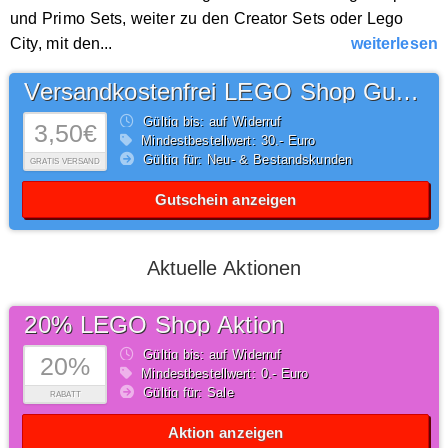
und Primo Sets, weiter zu den Creator Sets oder Lego
City, mit den...
weiterlesen
Versandkostenfrei LEGO Shop Gutschein
Gültig bis: auf Widerruf
3,50€
Mindestbestellwert: 30,- Euro
Gültig für: Neu- & Bestandskunden
GRATIS VERSAND
Gutschein anzeigen
Aktuelle Aktionen
20% LEGO Shop Aktion
Gültig bis: auf Widerruf
20%
Mindestbestellwert: 0,- Euro
Gültig für: Sale
RABATT
Aktion anzeigen