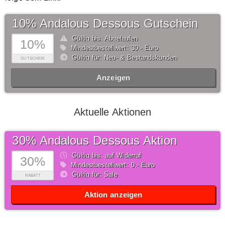
10% Andalous Dessous Gutschein
Gültig bis: Abgelaufen
10%
Mindestbestellwert: 30,- Euro
Gültig für: Neu- & Bestandskunden
GUTSCHEIN
Anzeigen
Aktuelle Aktionen
30% Andalous Dessous Aktion
Gültig bis: auf Widerruf
30%
Mindestbestellwert: 0,- Euro
Gültig für: Sale
RABATT
Aktion anzeigen