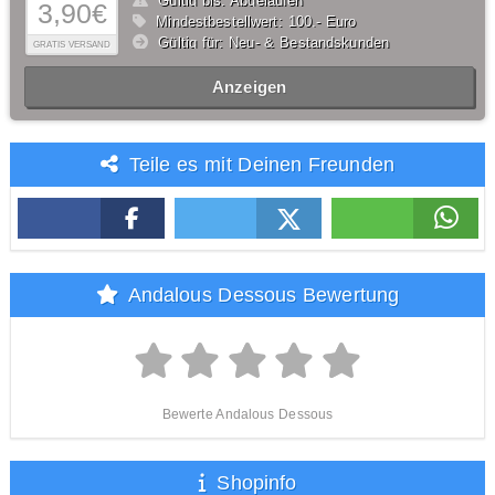
Gültig bis: Abgelaufen
3,90€
Mindestbestellwert: 100,- Euro
Gültig für: Neu- & Bestandskunden
GRATIS VERSAND
Anzeigen
Teile es mit Deinen Freunden
Andalous Dessous Bewertung
Bewerte Andalous Dessous
Shopinfo