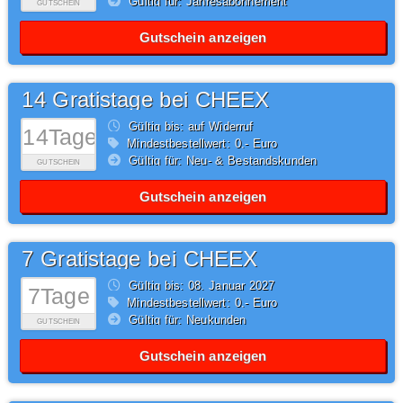
Gültig für: Jahresabonnement
GUTSCHEIN
Gutschein anzeigen
14 Gratistage bei CHEEX
Gültig bis: auf Widerruf
14Tage
Mindestbestellwert: 0,- Euro
Gültig für: Neu- & Bestandskunden
GUTSCHEIN
Gutschein anzeigen
7 Gratistage bei CHEEX
Gültig bis: 08.
Januar
2027
7Tage
Mindestbestellwert: 0,- Euro
Gültig für: Neukunden
GUTSCHEIN
Gutschein anzeigen