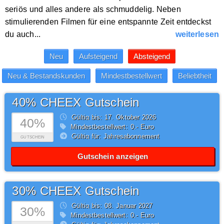
seriös und alles andere als schmuddelig. Neben
stimulierenden Filmen für eine entspannte Zeit entdeckst
du auch...
weiterlesen
40% CHEEX Gutschein
Gültig bis: 17.
Oktober
2026
40%
Mindestbestellwert: 0,- Euro
Gültig für: Jahresabonnement
GUTSCHEIN
Gutschein anzeigen
30% CHEEX Gutschein
Gültig bis: 08.
Januar
2027
30%
Mindestbestellwert: 0,- Euro