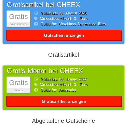
Gratisartikel bei CHEEX
Gültig bis: 31.
August
2026
Gratis
Mindestbestellwert: 0,- Euro
Gültig für: Abschluss Jahresabos Euro
GRATISARTIKEL
Gutschein anzeigen
Gratisartikel
Gratis Monat bei CHEEX
Gültig bis: 03.
Januar
2027
Gratis
Mindestbestellwert: 0,- Euro
Gültig für: Jahresabo
ARTIKEL
Gratisartikel anzeigen
Abgelaufene Gutscheine