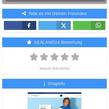
Teile es mit Deinen Freunden
SEALAND24 Bewertung
Bewerte SEALAND24
Shopinfo