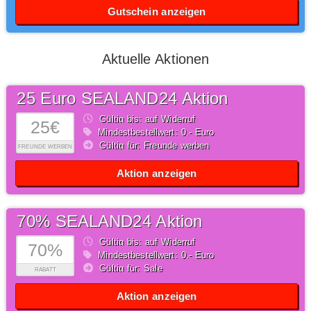
Gutschein anzeigen
Aktuelle Aktionen
25 Euro SEALAND24 Aktion
Gültig bis: auf Widerruf
25€
Mindestbestellwert: 0,- Euro
Gültig für: Freunde werben
FREUNDE WERBEN
Aktion anzeigen
70% SEALAND24 Aktion
Gültig bis: auf Widerruf
70%
Mindestbestellwert: 0,- Euro
Gültig für: Sale
RABATT
Aktion anzeigen