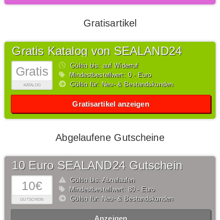
Gratisartikel
Gratis Katalog von SEALAND24
Gültig bis: auf Widerruf
Gratis
Mindestbestellwert: 0,- Euro
Gültig für: Neu- & Bestandskunden
KATALOG
Gratisartikel anzeigen
Abgelaufene Gutscheine
10 Euro SEALAND24 Gutschein
Gültig bis: Abgelaufen
10€
Mindestbestellwert: 80,- Euro
Gültig für: Neu- & Bestandskunden
GUTSCHEIN
Anzeigen