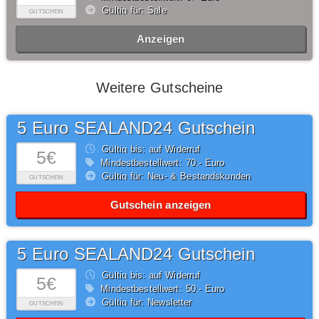
Gültig für: Sale
GUTSCHEIN
Anzeigen
Weitere Gutscheine
5 Euro SEALAND24 Gutschein
Gültig bis: auf Widerruf
5€
Mindestbestellwert: 70,- Euro
Gültig für: Neu- & Bestandskunden
GUTSCHEIN
Gutschein anzeigen
5 Euro SEALAND24 Gutschein
Gültig bis: auf Widerruf
5€
Mindestbestellwert: 50,- Euro
Gültig für: Newsletter
GUTSCHEIN