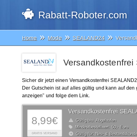
Rabatt-Roboter.com
Home
Mode
SEALAND24
Versand
Versandkostenfre
Sicher dir jetzt einen Versandkostenfrei SEALAN
Der Gutschein ist auf alles gültig und kann auf d
anzeigen" und folge dem Link.
8,99€
Gültig bis: Abgelaufen
Mindestbestellwert: 50,- Euro
Gültig für: Neu- & Bestandskund
GRATIS VERSAND