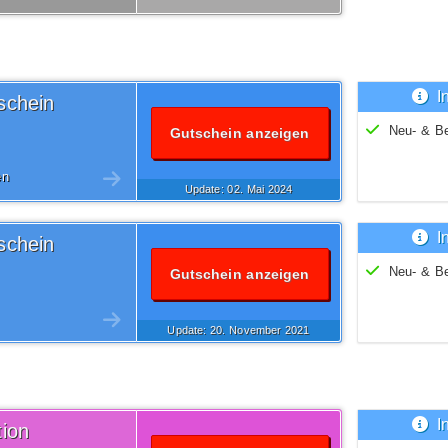
I
schein
Neu- & B
Gutschein anzeigen
en
Update: 02.
Mai
2024
I
schein
Neu- & B
Gutschein anzeigen
Update: 20.
November
2021
I
ion