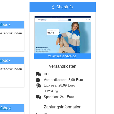
Shopinfo
nfobox
estandskunden
www.sealand24.de
nfobox
Versandkosten
estandskunden
DHL
Versandkosten: 8,99 Euro
Express: 28,99 Euro
1 Werktag
Spedition: 24,- Euro
Zahlungsinformation
nfobox