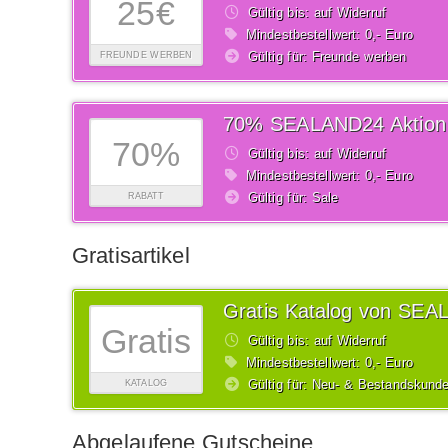
25€
Gültig bis: auf Widerruf
Mindestbestellwert: 0,- Euro
Gültig für: Freunde werben
FREUNDE WERBEN
70% SEALAND24 Aktion
70%
Gültig bis: auf Widerruf
Mindestbestellwert: 0,- Euro
Gültig für: Sale
RABATT
Gratisartikel
Gratis Katalog von SE
Gratis
Gültig bis: auf Widerruf
Mindestbestellwert: 0,- Euro
Gültig für: Neu- & Bestandskund
KATALOG
Abgelaufene Gutscheine