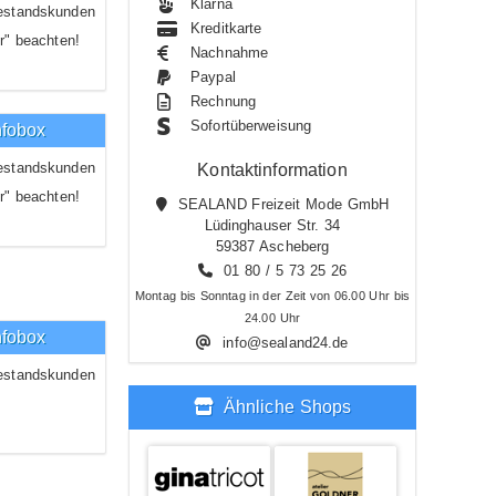
Klarna
estandskunden
Kreditkarte
r" beachten!
Nachnahme
Paypal
Rechnung
Sofortüberweisung
nfobox
estandskunden
Kontaktinformation
r" beachten!
SEALAND Freizeit Mode GmbH
Lüdinghauser Str. 34
59387 Ascheberg
01 80 / 5 73 25 26
Montag bis Sonntag in der Zeit von 06.00 Uhr bis
24.00 Uhr
nfobox
info@sealand24.de
estandskunden
Ähnliche Shops