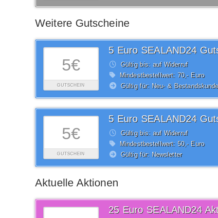
Weitere Gutscheine
5 Euro SEALAND24 Gut
5€
Gültig bis: auf Widerruf
Mindestbestellwert: 70,- Euro
Gültig für: Neu- & Bestandskund
GUTSCHEIN
5 Euro SEALAND24 Gut
5€
Gültig bis: auf Widerruf
Mindestbestellwert: 50,- Euro
Gültig für: Newsletter
GUTSCHEIN
Aktuelle Aktionen
25 Euro SEALAND24 Akt