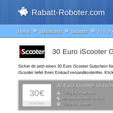
Rabatt-Roboter.com
Home
Spielwaren
iScooter
30 Euro
30 Euro iScooter G
Sicher dir jetzt einen 30 Euro iScooter Gutschein f
iScooter liefet Ihren Einkauf versandkostenfrei. Kl
30 Euro iScooter Gutsch
30€
Gültig bis: Abgelaufen
Mindestbestellwert: 0,- Euro
Gültig für: Scooter
GUTSCHEIN