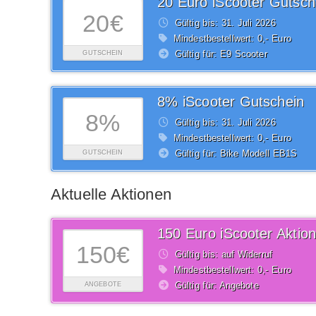
20 Euro iScooter Gutsch
20€
Gültig bis: 31.
Juli
2026
Mindestbestellwert: 0,- Euro
Gültig für: E9 Scooter
GUTSCHEIN
8% iScooter Gutschein
8%
Gültig bis: 31.
Juli
2026
Mindestbestellwert: 0,- Euro
Gültig für: Bike Modell EB1S
GUTSCHEIN
Aktuelle Aktionen
150 Euro iScooter Aktion
150€
Gültig bis: auf Widerruf
Mindestbestellwert: 0,- Euro
Gültig für: Angebote
ANGEBOTE