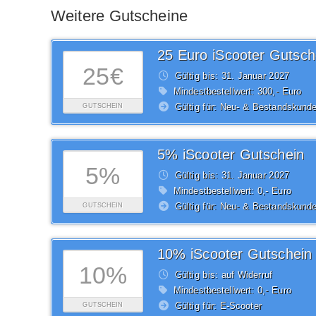
Weitere Gutscheine
25 Euro iScooter Gutsch
25€
Gültig bis: 31.
Januar
2027
Mindestbestellwert: 300,- Euro
Gültig für: Neu- & Bestandskund
GUTSCHEIN
5% iScooter Gutschein
5%
Gültig bis: 31.
Januar
2027
Mindestbestellwert: 0,- Euro
Gültig für: Neu- & Bestandskund
GUTSCHEIN
10% iScooter Gutschein
10%
Gültig bis: auf Widerruf
Mindestbestellwert: 0,- Euro
Gültig für: E-Scooter
GUTSCHEIN