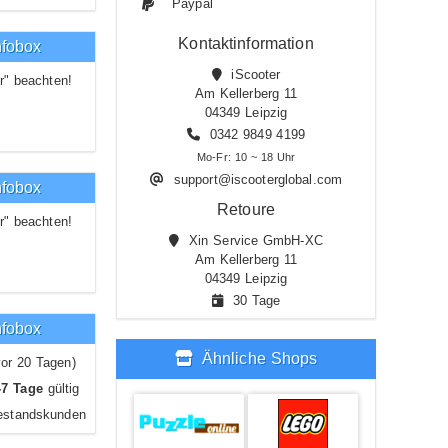
Paypal
Kontaktinformation
nfobox
iScooter
r" beachten!
Am Kellerberg 11
04349 Leipzig
0342 9849 4199
Mo-Fr: 10 ~ 18 Uhr
support@iscooterglobal.com
nfobox
Retoure
r" beachten!
Xin Service GmbH-XC
Am Kellerberg 11
04349 Leipzig
30 Tage
nfobox
Ähnliche Shops
or 20 Tagen)
-7 Tage
gültig
estandskunden