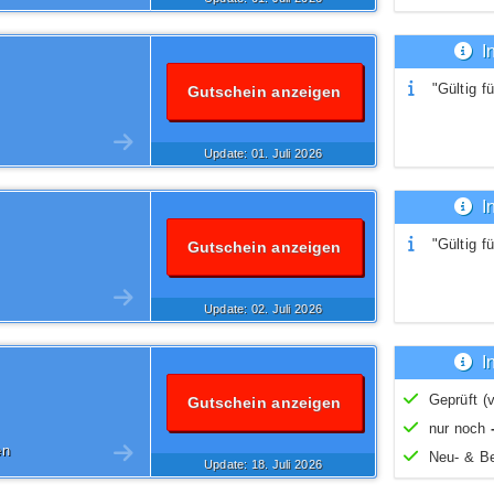
I
"Gültig fü
Gutschein anzeigen
Update: 01.
Juli
2026
I
"Gültig fü
Gutschein anzeigen
Update: 02.
Juli
2026
I
Geprüft (v
Gutschein anzeigen
nur noch
en
Neu- & B
Update: 18.
Juli
2026