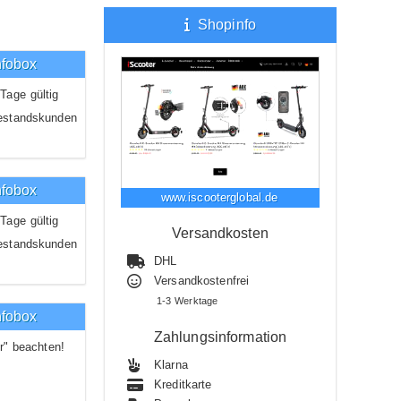
Shopinfo
nfobox
Tage gültig
estandskunden
nfobox
www.iscooterglobal.de
Tage gültig
Versandkosten
estandskunden
DHL
Versandkostenfrei
1-3 Werktage
nfobox
Zahlungsinformation
r" beachten!
Klarna
Kreditkarte