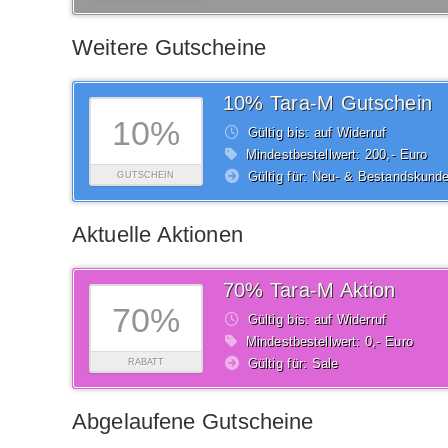
Weitere Gutscheine
10% Tara-M Gutschein
10%
Gültig bis: auf Widerruf
Mindestbestellwert: 200,- Euro
Gültig für: Neu- & Bestandskund
GUTSCHEIN
Aktuelle Aktionen
70% Tara-M Aktion
70%
Gültig bis: auf Widerruf
Mindestbestellwert: 0,- Euro
Gültig für: Sale
RABATT
Abgelaufene Gutscheine