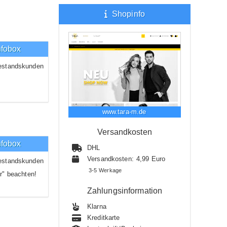
Shopinfo
nfobox
estandskunden
www.tara-m.de
Versandkosten
nfobox
DHL
Versandkosten: 4,99 Euro
estandskunden
3-5 Werkage
r" beachten!
Zahlungsinformation
Klarna
Kreditkarte