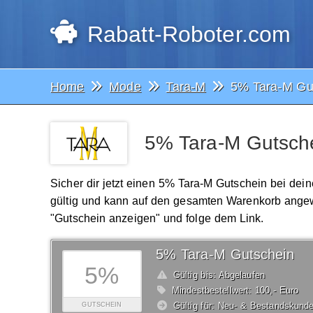
Rabatt-Roboter.com
Home
Mode
Tara-M
5% Tara-M Gu
5% Tara-M Gutsche
Sicher dir jetzt einen 5% Tara-M Gutschein bei dei
gültig und kann auf den gesamten Warenkorb angew
"Gutschein anzeigen" und folge dem Link.
5% Tara-M Gutschein
5%
Gültig bis: Abgelaufen
Mindestbestellwert: 100,- Euro
Gültig für: Neu- & Bestandskund
GUTSCHEIN