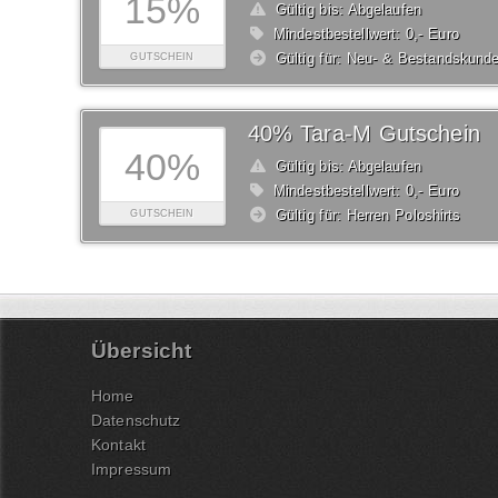
15%
Gültig bis: Abgelaufen
Mindestbestellwert: 0,- Euro
Gültig für: Neu- & Bestandskund
GUTSCHEIN
40% Tara-M Gutschein
40%
Gültig bis: Abgelaufen
Mindestbestellwert: 0,- Euro
Gültig für: Herren Poloshirts
GUTSCHEIN
Übersicht
Home
Datenschutz
Kontakt
Impressum