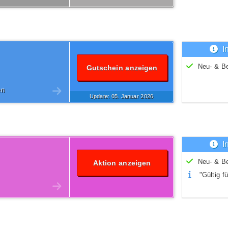
I
Neu- & B
Gutschein anzeigen
en
Update: 05.
Januar
2026
I
Neu- & B
Aktion anzeigen
"Gültig fü