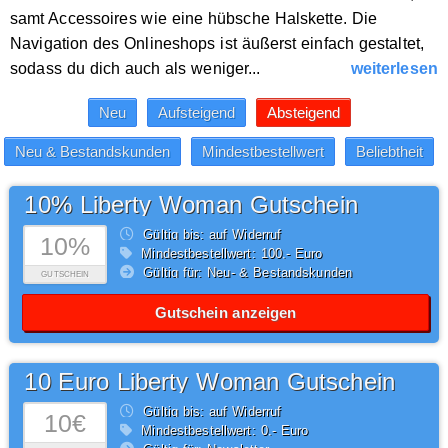
samt Accessoires wie eine hübsche Halskette. Die
Navigation des Onlineshops ist äußerst einfach gestaltet,
sodass du dich auch als weniger...
weiterlesen
10% Liberty Woman Gutschein
Gültig bis: auf Widerruf
10%
Mindestbestellwert: 100,- Euro
Gültig für: Neu- & Bestandskunden
GUTSCHEIN
Gutschein anzeigen
10 Euro Liberty Woman Gutschein
Gültig bis: auf Widerruf
10€
Mindestbestellwert: 0,- Euro