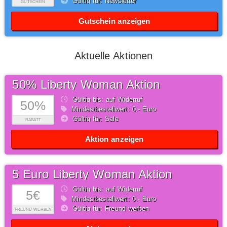
Gültig für: Newsletter
GUTSCHEIN
Gutschein anzeigen
Aktuelle Aktionen
50% Liberty Woman Aktion
Gültig bis: auf Widerruf
50%
Mindestbestellwert: 0,- Euro
Gültig für: Sale
RABATT
Aktion anzeigen
5 Euro Liberty Woman Aktion
Gültig bis: auf Widerruf
5€
Mindestbestellwert: 0,- Euro
Gültig für: Freund werben
FREUND WERBEN