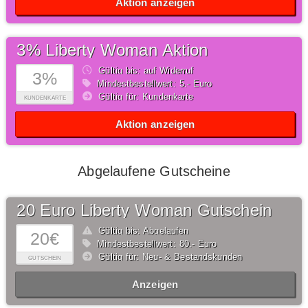
Aktion anzeigen
3% Liberty Woman Aktion
Gültig bis: auf Widerruf
3%
Mindestbestellwert: 5,- Euro
Gültig für: Kundenkarte
KUNDENKARTE
Aktion anzeigen
Abgelaufene Gutscheine
20 Euro Liberty Woman Gutschein
Gültig bis: Abgelaufen
20€
Mindestbestellwert: 80,- Euro
Gültig für: Neu- & Bestandskunden
GUTSCHEIN
Anzeigen