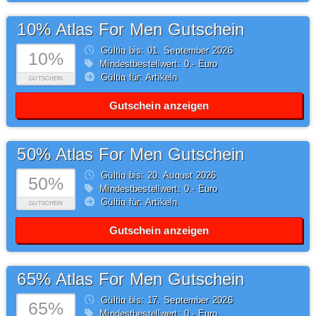
10% Atlas For Men Gutschein
Gültig bis: 01.
September
2026
10%
Mindestbestellwert: 0,- Euro
Gültig für: Artikeln
GUTSCHEIN
Gutschein anzeigen
50% Atlas For Men Gutschein
Gültig bis: 20.
August
2026
50%
Mindestbestellwert: 0,- Euro
Gültig für: Artikeln
GUTSCHEIN
Gutschein anzeigen
65% Atlas For Men Gutschein
Gültig bis: 17.
September
2026
65%
Mindestbestellwert: 0,- Euro