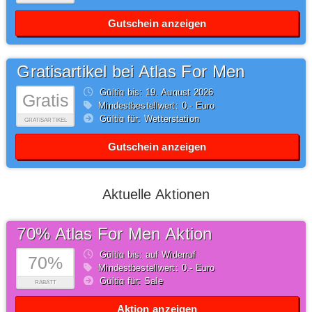
Gutschein anzeigen
Gratisartikel bei Atlas For Men
Gültig bis: 19.
August
2026
Gratis
Mindestbestellwert: 0,- Euro
Gültig für: Wetterstation
GRATISARTIKEL
Gutschein anzeigen
Aktuelle Aktionen
70% Atlas For Men Aktion
Gültig bis: auf Widerruf
70%
Mindestbestellwert: 0,- Euro
Gültig für: Sale
RABATT
Aktion anzeigen