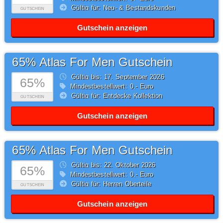
Gültig für: Neu- & Bestandskunden
GUTSCHEIN
Gutschein anzeigen
65% Atlas For Men Gutschein
Gültig bis: 17.
September
2026
65%
Mindestbestellwert: 0,- Euro
Gültig für: Entdecke Kollektion
GUTSCHEIN
Gutschein anzeigen
65% Atlas For Men Gutschein
Gültig bis: 22.
Oktober
2026
65%
Mindestbestellwert: 0,- Euro
Gültig für: Herren Oberteile
GUTSCHEIN
Gutschein anzeigen