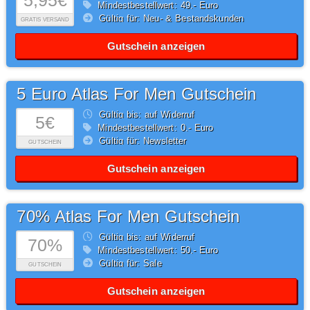
5,95€
Mindestbestellwert: 49,- Euro
Gültig für: Neu- & Bestandskunden
GRATIS VERSAND
Gutschein anzeigen
5 Euro Atlas For Men Gutschein
Gültig bis: auf Widerruf
5€
Mindestbestellwert: 0,- Euro
Gültig für: Newsletter
GUTSCHEIN
Gutschein anzeigen
70% Atlas For Men Gutschein
Gültig bis: auf Widerruf
70%
Mindestbestellwert: 50,- Euro
Gültig für: Sale
GUTSCHEIN
Gutschein anzeigen