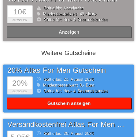
Gültig bis: Abgelaufen
10€
Mindestbestellwert: 49,- Euro
Gültig für: Neu- & Bestandskunden
GUTSCHEIN
Anzeigen
Weitere Gutscheine
20% Atlas For Men Gutschein
Gültig bis: 23.
August
2026
20%
Mindestbestellwert: 0,- Euro
Gültig für: Neu- & Bestandskunden
GUTSCHEIN
Gutschein anzeigen
Versandkostenfrei Atlas For Men Gutschein
Gültig bis: 20.
August
2026