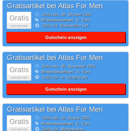
Gratisartikel bei Atlas For Men
Gültig bis: 08.
Oktober
2026
Gratis
Mindestbestellwert: 0,- Euro
Gültig für: Badtextilien Set
GRATISARTIKEL
Gutschein anzeigen
Gratisartikel bei Atlas For Men
Gültig bis: 05.
November
2026
Gratis
Mindestbestellwert: 0,- Euro
Gültig für: en Vorteilscode
GRATISARTIKEL
Gutschein anzeigen
Gratisartikel bei Atlas For Men
Gültig bis: 20.
August
2026
Gratis
Mindestbestellwert: 0,- Euro
Gültig für: Wetterstation
GRATISARTIKEL