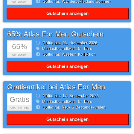
Gültig für: Wanderbekleidung Sommer
GUTSCHEIN
Gutschein anzeigen
65% Atlas For Men Gutschein
Gültig bis: 05.
November
2026
65%
Mindestbestellwert: 0,- Euro
Gültig für: Western Kollektion
GUTSCHEIN
Gutschein anzeigen
Gratisartikel bei Atlas For Men
Gültig bis: 17.
September
2026
Gratis
Mindestbestellwert: 0,- Euro
Gültig für: Neu- & Bestandskunden
GRATISARTIKEL
Gutschein anzeigen