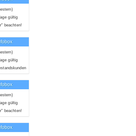
estern)
age gültig
r" beachten!
nfobox
estern)
age gültig
estandskunden
nfobox
estern)
age gültig
r" beachten!
nfobox