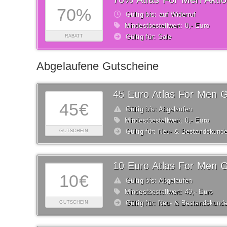
70%
Gültig bis: auf Widerruf
Mindestbestellwert: 0,- Euro
Gültig für: Sale
RABATT
Abgelaufene Gutscheine
45 Euro Atlas For Men G
45€
Gültig bis: Abgelaufen
Mindestbestellwert: 0,- Euro
Gültig für: Neu- & Bestandskund
GUTSCHEIN
10 Euro Atlas For Men G
10€
Gültig bis: Abgelaufen
Mindestbestellwert: 49,- Euro
Gültig für: Neu- & Bestandskund
GUTSCHEIN