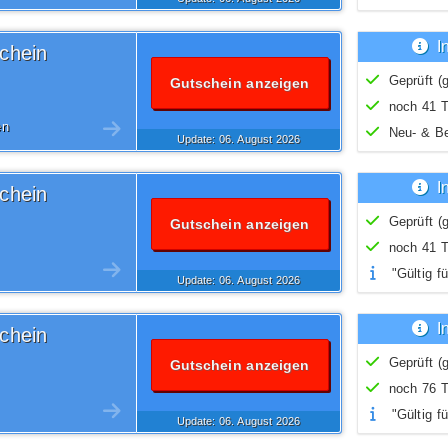
I
chein
Geprüft (g
Gutschein anzeigen
noch 41 T
en
Neu- & B
Update: 06.
August
2026
I
chein
Geprüft (g
Gutschein anzeigen
noch 41 T
"Gültig fü
Update: 06.
August
2026
I
chein
Geprüft (g
Gutschein anzeigen
noch 76 T
"Gültig fü
Update: 06.
August
2026