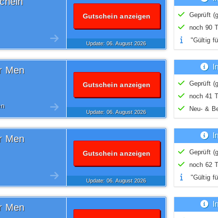
chein
Geprüft (g
Gutschein anzeigen
noch 90 T
"Gültig fü
Update: 06.
August
2026
I
or Men
Geprüft (g
Gutschein anzeigen
noch 41 T
en
Neu- & B
Update: 06.
August
2026
I
or Men
Geprüft (g
Gutschein anzeigen
noch 62 T
"Gültig fü
Update: 06.
August
2026
I
or Men