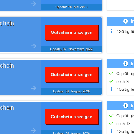
Update: 28.
Mai
2019
I
chein
"Gültig fü
Gutschein anzeigen
Update: 07.
November
2022
I
chein
Geprüft (g
Gutschein anzeigen
noch 25 T
"Gültig fü
Update: 06.
August
2026
I
chein
Geprüft (g
Gutschein anzeigen
noch 13 T
"Gültig fü
Update: 06.
August
2026