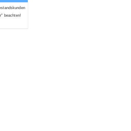
estandskunden
r" beachten!