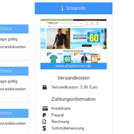
Shopinfo
nfobox
age gültig
estandskunden
www.atlasformen.de
nfobox
Versandkosten
age gültig
Versandkosten: 5,95 Euro
estandskunden
Zahlungsinformation
Kreditkarte
nfobox
Paypal
Rechnung
estandskunden
Sofortüberweisung