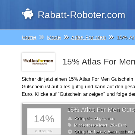
Rabatt-Roboter.com
Home
Mode
Atlas For Men
15% At
15% Atlas For Men
Sicher dir jetzt einen 15% Atlas For Men Gutschein
Gutschein ist auf alles gültig und kann auf den 
Euro. Klicke auf "Gutschein anzeigen" und folge de
15% Atlas For Men Guts
14%
Gültig bis: Abgelaufen
Mindestbestellwert: 29,- Euro
Gültig für: Neu- & Bestandskund
GUTSCHEIN