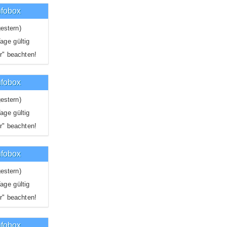
nfobox
estern)
age gültig
r" beachten!
nfobox
estern)
age gültig
r" beachten!
nfobox
estern)
age gültig
r" beachten!
nfobox