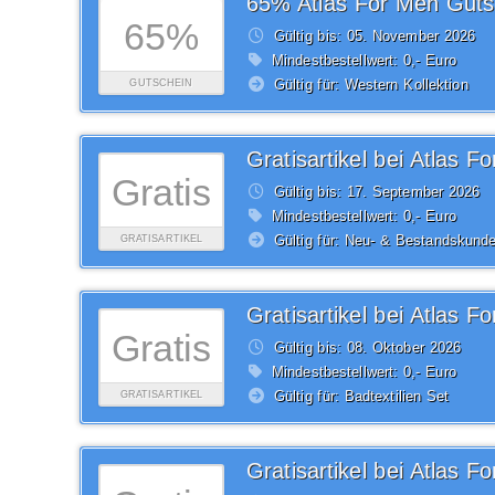
65% Atlas For Men Guts
65%
Gültig bis: 05.
November
2026
Mindestbestellwert: 0,- Euro
Gültig für: Western Kollektion
GUTSCHEIN
Gratisartikel bei Atlas F
Gratis
Gültig bis: 17.
September
2026
Mindestbestellwert: 0,- Euro
Gültig für: Neu- & Bestandskund
GRATISARTIKEL
Gratisartikel bei Atlas F
Gratis
Gültig bis: 08.
Oktober
2026
Mindestbestellwert: 0,- Euro
Gültig für: Badtextilien Set
GRATISARTIKEL
Gratisartikel bei Atlas F