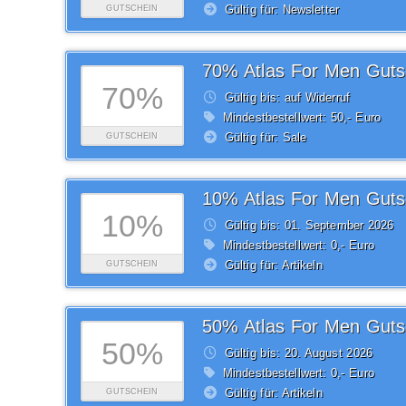
Gültig für: Newsletter
GUTSCHEIN
70% Atlas For Men Guts
70%
Gültig bis: auf Widerruf
Mindestbestellwert: 50,- Euro
Gültig für: Sale
GUTSCHEIN
10% Atlas For Men Guts
10%
Gültig bis: 01.
September
2026
Mindestbestellwert: 0,- Euro
Gültig für: Artikeln
GUTSCHEIN
50% Atlas For Men Guts
50%
Gültig bis: 20.
August
2026
Mindestbestellwert: 0,- Euro
Gültig für: Artikeln
GUTSCHEIN