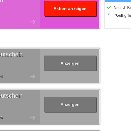
Neu- & B
Aktion anzeigen
"Gültig fü
utschein
Anzeigen
en
utschein
Anzeigen
en