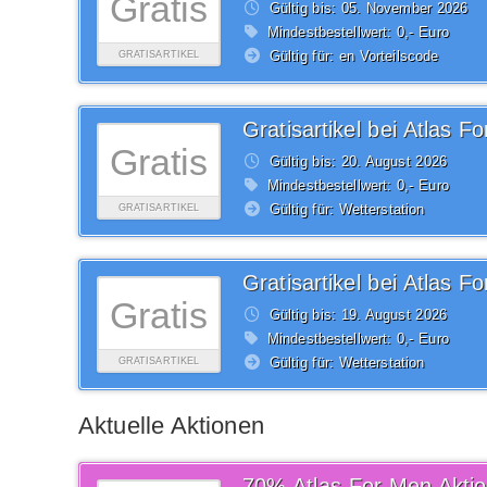
Gratis
Gültig bis: 05.
November
2026
Mindestbestellwert: 0,- Euro
Gültig für: en Vorteilscode
GRATISARTIKEL
Gratisartikel bei Atlas F
Gratis
Gültig bis: 20.
August
2026
Mindestbestellwert: 0,- Euro
Gültig für: Wetterstation
GRATISARTIKEL
Gratisartikel bei Atlas F
Gratis
Gültig bis: 19.
August
2026
Mindestbestellwert: 0,- Euro
Gültig für: Wetterstation
GRATISARTIKEL
Aktuelle Aktionen
70% Atlas For Men Akti