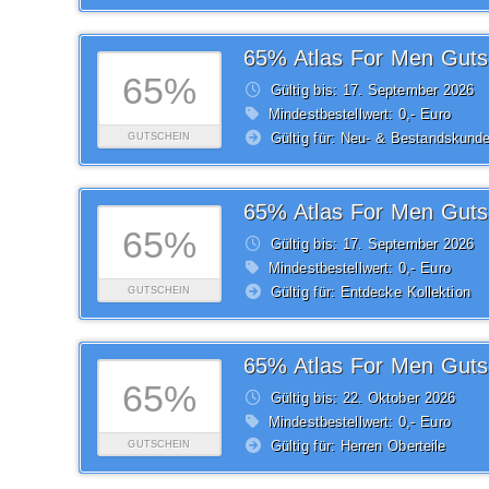
65% Atlas For Men Guts
65%
Gültig bis: 17.
September
2026
Mindestbestellwert: 0,- Euro
Gültig für: Neu- & Bestandskund
GUTSCHEIN
65% Atlas For Men Guts
65%
Gültig bis: 17.
September
2026
Mindestbestellwert: 0,- Euro
Gültig für: Entdecke Kollektion
GUTSCHEIN
65% Atlas For Men Guts
65%
Gültig bis: 22.
Oktober
2026
Mindestbestellwert: 0,- Euro
Gültig für: Herren Oberteile
GUTSCHEIN