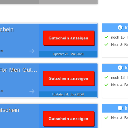
I
chein
noch 16 T
Gutschein anzeigen
Neu- & B
en
Update: 21.
Mai
2026
I
Versandkostenfrei Atlas For Men Gutschein
noch 13 T
Gutschein anzeigen
Neu- & B
en
Update: 04.
Juni
2026
I
tschein
Neu- & B
Gutschein anzeigen