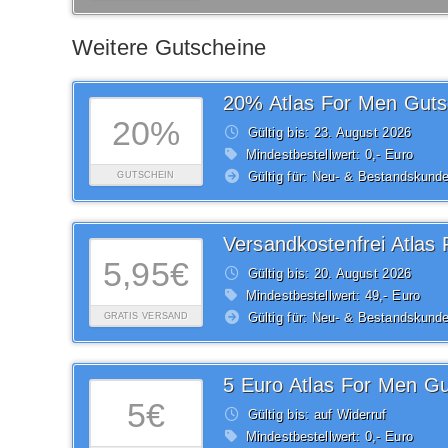
Weitere Gutscheine
20% Atlas For Men Guts
20%
Gültig bis: 23.
August
2026
Mindestbestellwert: 0,- Euro
Gültig für: Neu- & Bestandskund
GUTSCHEIN
5,95€
Gültig bis: 20.
August
2026
Mindestbestellwert: 49,- Euro
Gültig für: Neu- & Bestandskund
GRATIS VERSAND
5 Euro Atlas For Men Gu
5€
Gültig bis: auf Widerruf
Mindestbestellwert: 0,- Euro