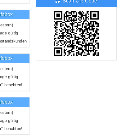
Scan QR-Code
nfobox
estern)
age gültig
estandskunden
nfobox
estern)
age gültig
r" beachten!
nfobox
estern)
age gültig
r" beachten!