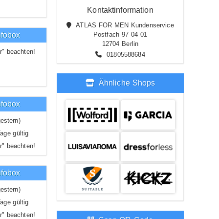
Kontaktinformation
ATLAS FOR MEN Kundenservice
nfobox
Postfach 97 04 01
12704 Berlin
r" beachten!
01805588684
Ähnliche Shops
nfobox
estern)
age gültig
r" beachten!
nfobox
estern)
age gültig
r" beachten!