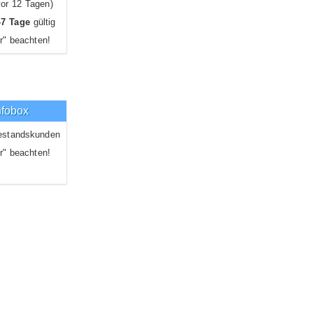
or 12 Tagen)
-7 Tage
gültig
r" beachten!
nfobox
estandskunden
r" beachten!