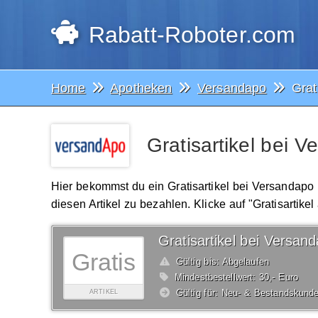
Rabatt-Roboter.com
Home
Apotheken
Versandapo
Grat
Gratisartikel bei 
Hier bekommst du ein Gratisartikel bei Versandapo
diesen Artikel zu bezahlen. Klicke auf "Gratisartike
Gratisartikel bei Versan
Gratis
Gültig bis: Abgelaufen
Mindestbestellwert: 30,- Euro
Gültig für: Neu- & Bestandskund
ARTIKEL