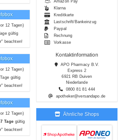
Amazon Pay
Klarna
nfobox
Kreditkarte
Lastschrift/Bankeinzug
or 12 Tagen)
Paypal
age gültig
Rechnung
r" beachten!
Vorkasse
Kontaktinformation
nfobox
APO Pharmacy B.V.
or 12 Tagen)
Express 2
6921 RB Duiven
Tage gültig
Niederlande
r" beachten!
0800 81 81 444
apotheker@versandapo.de
nfobox
or 12 Tagen)
Ähnliche Shops
-7 Tage
gültig
r" beachten!