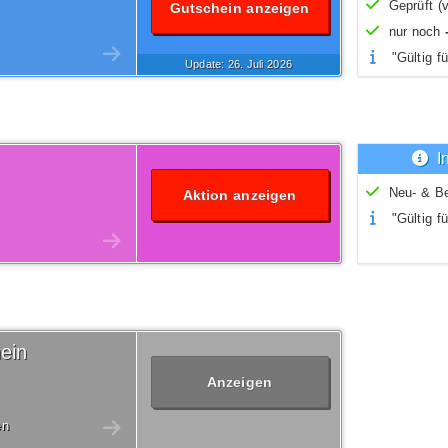
Geprüft (v
Gutschein anzeigen
nur noch
"Gültig fü
Update: 26.
Juli
2026
I
Neu- & B
Aktion anzeigen
"Gültig fü
ein
Anzeigen
en