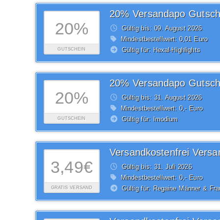
20% Versandapo Gutsch
20%
Gültig bis: 09.
August
2026
Mindestbestellwert: 0,01 Euro
Gültig für: Hexal-Highlights
GUTSCHEIN
20% Versandapo Gutsch
20%
Gültig bis: 31.
August
2026
Mindestbestellwert: 0,- Euro
Gültig für: Imodium
GUTSCHEIN
3,49€
Gültig bis: 31.
Juli
2026
Mindestbestellwert: 0,- Euro
Gültig für: Regaine Männer & Fr
GRATIS VERSAND