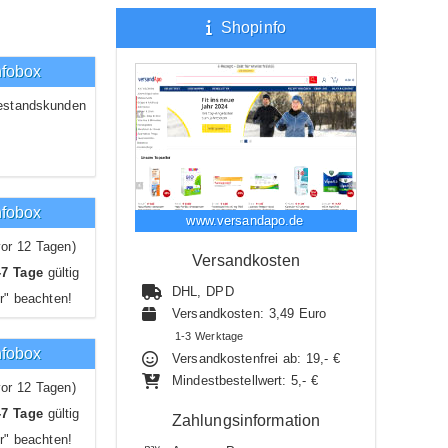
Shopinfo
nfobox
estandskunden
nfobox
www.versandapo.de
or 12 Tagen)
Versandkosten
-7 Tage
gültig
DHL, DPD
r" beachten!
Versandkosten: 3,49 Euro
1-3 Werktage
nfobox
Versandkostenfrei ab: 19,- €
Mindestbestellwert: 5,- €
or 12 Tagen)
-7 Tage
gültig
Zahlungsinformation
r" beachten!