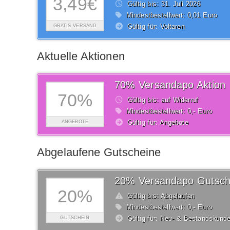
3,49€
Gültig bis: 31.
Juli
2026
Mindestbestellwert: 0,01 Euro
Gültig für: Voltaren
GRATIS VERSAND
Aktuelle Aktionen
70% Versandapo Aktion
70%
Gültig bis: auf Widerruf
Mindestbestellwert: 0,- Euro
Gültig für: Angebote
ANGEBOTE
Abgelaufene Gutscheine
20% Versandapo Gutsch
20%
Gültig bis: Abgelaufen
Mindestbestellwert: 0,- Euro
Gültig für: Neu- & Bestandskund
GUTSCHEIN