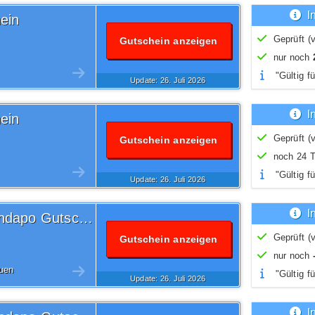
I
ein
Geprüft (v
Gutschein anzeigen
nur noch
"Gültig fü
Update: 26.
Juli
2026
I
ein
Geprüft (v
Gutschein anzeigen
noch 24 T
"Gültig fü
Update: 26.
Juli
2026
I
Versandkostenfrei Versandapo Gutschein
Geprüft (v
Gutschein anzeigen
nur noch
auen
"Gültig fü
Update: 26.
Juli
2026
I