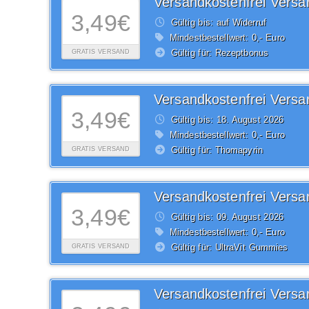
3,49€
Gültig bis: auf Widerruf
Mindestbestellwert: 0,- Euro
Gültig für: Rezeptbonus
GRATIS VERSAND
3,49€
Gültig bis: 18.
August
2026
Mindestbestellwert: 0,- Euro
Gültig für: Thomapyrin
GRATIS VERSAND
3,49€
Gültig bis: 09.
August
2026
Mindestbestellwert: 0,- Euro
Gültig für: UltraVit Gummies
GRATIS VERSAND