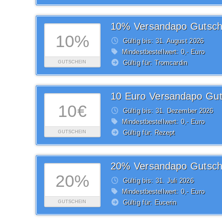
10% Versandapo Gutsch
10%
Gültig bis: 31.
August
2026
Mindestbestellwert: 0,- Euro
Gültig für: Tromcardin
GUTSCHEIN
10 Euro Versandapo Gut
10€
Gültig bis: 31.
Dezember
2026
Mindestbestellwert: 0,- Euro
Gültig für: Rezept
GUTSCHEIN
20% Versandapo Gutsch
20%
Gültig bis: 31.
Juli
2026
Mindestbestellwert: 0,- Euro
Gültig für: Eucerin
GUTSCHEIN