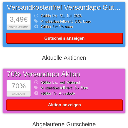
Versandkostenfrei Versandapo Gutschein
Gültig bis: 31.
Juli
2026
3,49€
Mindestbestellwert: 0,01 Euro
Gültig für: Voltaren
GRATIS VERSAND
Gutschein anzeigen
Aktuelle Aktionen
70% Versandapo Aktion
Gültig bis: auf Widerruf
70%
Mindestbestellwert: 0,- Euro
Gültig für: Angebote
ANGEBOTE
Aktion anzeigen
Abgelaufene Gutscheine