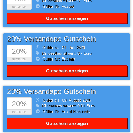
Mindestbestellwert: 0,- Euro
Gültig für: Rezept
GUTSCHEIN
Gutschein anzeigen
20% Versandapo Gutschein
Gültig bis: 31.
Juli
2026
20%
Mindestbestellwert: 0,- Euro
Gültig für: Eucerin
GUTSCHEIN
Gutschein anzeigen
20% Versandapo Gutschein
Gültig bis: 09.
August
2026
20%
Mindestbestellwert: 0,01 Euro
Gültig für: Hexal-Highlights
GUTSCHEIN
Gutschein anzeigen