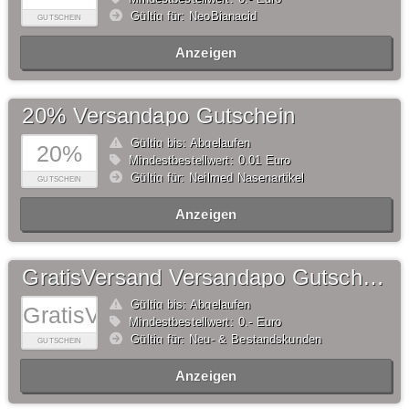
Gültig für: NeoBianacid
GUTSCHEIN
Anzeigen
20% Versandapo Gutschein
Gültig bis: Abgelaufen
20%
Mindestbestellwert: 0,01 Euro
Gültig für: Neilmed Nasenartikel
GUTSCHEIN
Anzeigen
GratisVersand Versandapo Gutschein
Gültig bis: Abgelaufen
GratisVersand
Mindestbestellwert: 0,- Euro
Gültig für: Neu- & Bestandskunden
GUTSCHEIN
Anzeigen