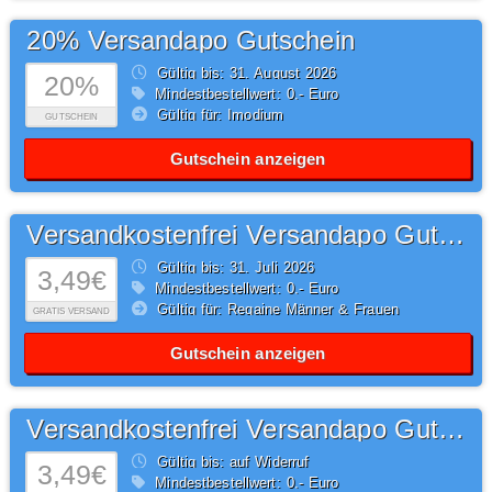
20% Versandapo Gutschein
Gültig bis: 31.
August
2026
20%
Mindestbestellwert: 0,- Euro
Gültig für: Imodium
GUTSCHEIN
Gutschein anzeigen
Versandkostenfrei Versandapo Gutschein
Gültig bis: 31.
Juli
2026
3,49€
Mindestbestellwert: 0,- Euro
Gültig für: Regaine Männer & Frauen
GRATIS VERSAND
Gutschein anzeigen
Versandkostenfrei Versandapo Gutschein
Gültig bis: auf Widerruf
3,49€
Mindestbestellwert: 0,- Euro