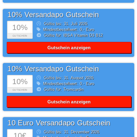
10% Versandapo Gutschein
Gültig bis: 31.
Juli
2026
10%
Mindestbestellwert: 0,- Euro
Gültig für: IBSA Vitamin D3 B12
GUTSCHEIN
Gutschein anzeigen
10% Versandapo Gutschein
Gültig bis: 31.
August
2026
10%
Mindestbestellwert: 0,- Euro
Gültig für: Tromcardin
GUTSCHEIN
Gutschein anzeigen
10 Euro Versandapo Gutschein
Gültig bis: 31.
Dezember
2026
10€