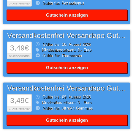
Gültig für: Rezeptbonus
GRATIS VERSAND
Gutschein anzeigen
Versandkostenfrei Versandapo Gutschein
Gültig bis: 18.
August
2026
3,49€
Mindestbestellwert: 0,- Euro
Gültig für: Thomapyrin
GRATIS VERSAND
Gutschein anzeigen
Versandkostenfrei Versandapo Gutschein
Gültig bis: 09.
August
2026
3,49€
Mindestbestellwert: 0,- Euro
Gültig für: UltraVit Gummies
GRATIS VERSAND
Gutschein anzeigen