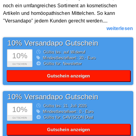
noch ein umfangreiches Sortiment an kosmetischen
Artikeln und homöopathischen Mittelchen. So kann
"Versandapo" jedem Kunden gerecht werden....
weiterlesen
10% Versandapo Gutschein
Gültig bis: auf Widerruf
10%
Mindestbestellwert: 30,- Euro
Gültig für: Newsletter
GUTSCHEIN
Gutschein anzeigen
10% Versandapo Gutschein
Gültig bis: 31.
Juli
2026
10%
Mindestbestellwert: 0,- Euro
Gültig für: GAVISCON Dual
GUTSCHEIN
Gutschein anzeigen