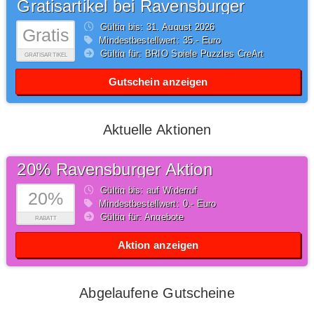
Gratisartikel bei Ravensburger
Gültig bis: 31.
August
2026
Gratis
Mindestbestellwert: 35,- Euro
Gültig für: BRIO Spiele Puzzles CreArt
GRATISARTIKEL
Gutschein anzeigen
Aktuelle Aktionen
20% Ravensburger Aktion
Gültig bis: auf Widerruf
20%
Mindestbestellwert: 0,- Euro
Gültig für: Angebote
RABATT
Aktion anzeigen
Abgelaufene Gutscheine