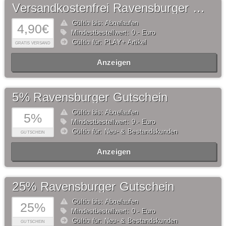
Versandkostenfrei Ravensburger Gutschein
Gültig bis: Abgelaufen
4,90€
Mindestbestellwert: 0,- Euro
Gültig für: PLAY+ Artikel
GRATIS VERSAND
Anzeigen
5% Ravensburger Gutschein
Gültig bis: Abgelaufen
5%
Mindestbestellwert: 9,- Euro
Gültig für: Neu- & Bestandskunden
GUTSCHEIN
Anzeigen
25% Ravensburger Gutschein
Gültig bis: Abgelaufen
25%
Mindestbestellwert: 0,- Euro
Gültig für: Neu- & Bestandskunden
GUTSCHEIN