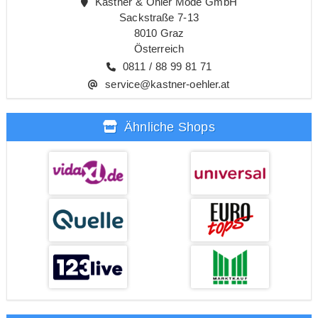
Kastner & Öhler Mode GmbH
Sackstraße 7-13
8010 Graz
Österreich
0811 / 88 99 81 71
service@kastner-oehler.at
Ähnliche Shops