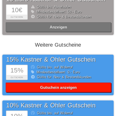
Gültig bis: Abgelaufen
10€
Mindestbestellwert: 50,- Euro
Gültig für: Neu- & Bestandskunden
GUTSCHEIN
Anzeigen
Weitere Gutscheine
15% Kastner & Öhler Gutschein
Gültig bis: auf Widerruf
15%
Mindestbestellwert: 0,- Euro
Gültig für: Neu- & Bestandskunden
GUTSCHEIN
Gutschein anzeigen
10% Kastner & Öhler Gutschein
Gültig bis: auf Widerruf