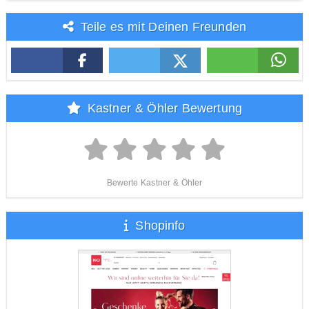
Teile es mit Deinen Freunden
Kastner & Öhler Bewertung
Bewerte Kastner & Öhler
Shopinfo