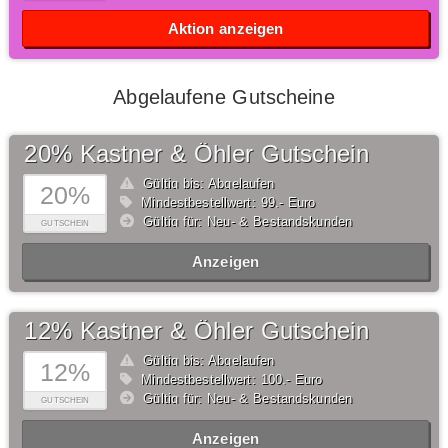
Aktion anzeigen
Abgelaufene Gutscheine
20% Kastner & Öhler Gutschein
Gültig bis: Abgelaufen
20%
Mindestbestellwert: 99,- Euro
Gültig für: Neu- & Bestandskunden
GUTSCHEIN
Anzeigen
12% Kastner & Öhler Gutschein
Gültig bis: Abgelaufen
12%
Mindestbestellwert: 100,- Euro
Gültig für: Neu- & Bestandskunden
GUTSCHEIN
Anzeigen