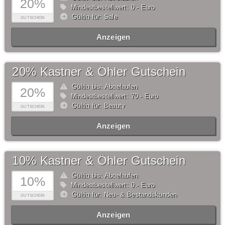
20%
Mindestbestellwert: 0,- Euro
Gültig für: Sale
GUTSCHEIN
Anzeigen
20% Kastner & Öhler Gutschein
Gültig bis: Abgelaufen
20%
Mindestbestellwert: 70,- Euro
Gültig für: Beauty
GUTSCHEIN
Anzeigen
10% Kastner & Öhler Gutschein
Gültig bis: Abgelaufen
10%
Mindestbestellwert: 0,- Euro
Gültig für: Neu- & Bestandskunden
GUTSCHEIN
Anzeigen