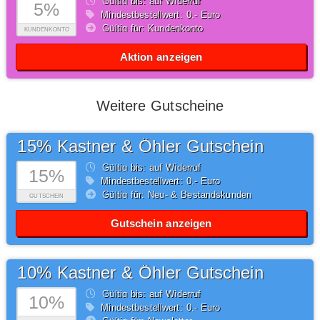
Gültig bis: auf Widerruf
5%
Mindestbestellwert: 0,- Euro
Gültig für: Kundenkonto
KUNDENKONTO
Aktion anzeigen
Weitere Gutscheine
15% Kastner & Öhler Gutschein
Gültig bis: auf Widerruf
15%
Mindestbestellwert: 0,- Euro
Gültig für: Neu- & Bestandskunden
GUTSCHEIN
Gutschein anzeigen
10% Kastner & Öhler Gutschein
Gültig bis: auf Widerruf
10%
Mindestbestellwert: 0,- Euro