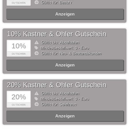
Gültig für: Beauty
GUTSCHEIN
Anzeigen
10% Kastner & Öhler Gutschein
Gültig bis: Abgelaufen
10%
Mindestbestellwert: 0,- Euro
Gültig für: Neu- & Bestandskunden
GUTSCHEIN
Anzeigen
20% Kastner & Öhler Gutschein
Gültig bis: Abgelaufen
20%
Mindestbestellwert: 0,- Euro
Gültig für: Spielzeug
GUTSCHEIN
Anzeigen