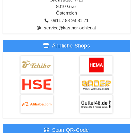
8010 Graz
Österreich
0811 / 88 99 81 71
service@kastner-oehler.at
Ähnliche Shops
Scan QR-Code