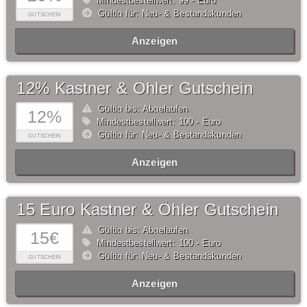
Mindestbestellwert: 99,- Euro
Gültig für: Neu- & Bestandskunden
GUTSCHEIN
Anzeigen
12% Kastner & Öhler Gutschein
Gültig bis: Abgelaufen
12%
Mindestbestellwert: 100,- Euro
Gültig für: Neu- & Bestandskunden
GUTSCHEIN
Anzeigen
15 Euro Kastner & Öhler Gutschein
Gültig bis: Abgelaufen
15€
Mindestbestellwert: 100,- Euro
Gültig für: Neu- & Bestandskunden
GUTSCHEIN
Anzeigen