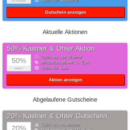
Gültig für: Newsletter
GUTSCHEIN
Gutschein anzeigen
Aktuelle Aktionen
50% Kastner & Öhler Aktion
Gültig bis: auf Widerruf
50%
Mindestbestellwert: 0,- Euro
Gültig für: Sale
RABATT
Aktion anzeigen
Abgelaufene Gutscheine
20% Kastner & Öhler Gutschein
Gültig bis: Abgelaufen
20%