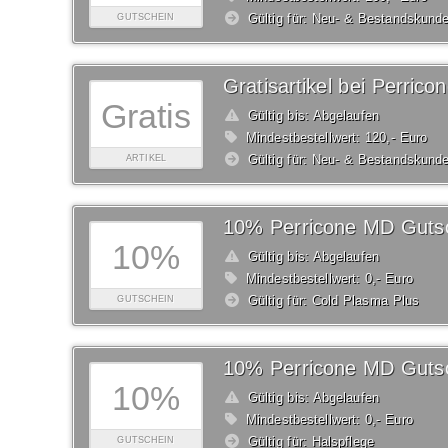
Gültig für: Neu- & Bestandskund
GUTSCHEIN
Gratisartikel bei Perric
Gratis
Gültig bis: Abgelaufen
Mindestbestellwert: 120,- Euro
Gültig für: Neu- & Bestandskund
ARTIKEL
10% Perricone MD Guts
10%
Gültig bis: Abgelaufen
Mindestbestellwert: 0,- Euro
Gültig für: Cold Plasma Plus
GUTSCHEIN
10% Perricone MD Guts
10%
Gültig bis: Abgelaufen
Mindestbestellwert: 0,- Euro
Gültig für: Halspflege
GUTSCHEIN