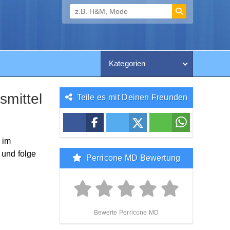
Kategorien
mittel
Teile es mit Deinen Freunden
 im
 und folge
Perricone MD Bewertung
Bewerte Perricone MD