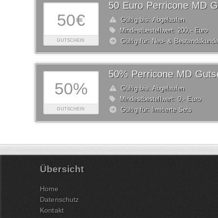
50 Euro Perricone MD G
50€
Gültig bis: Abgelaufen
Mindestbestellwert: 200,- Euro
Gültig für: Neu- & Bestandskund
GUTSCHEIN
50% Perricone MD Guts
50%
Gültig bis: Abgelaufen
Mindestbestellwert: 0,- Euro
Gültig für: limitierte Sets
GUTSCHEIN
Übersicht
Home
Datenschutz
Kontakt