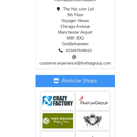
The Hut.com Ltd
5th Floor
Voyager House
Chicago Avenue
Manchester Airport
M90 3DQ
Großbritannien
023497849010
customer.experience@thehutgroup.com
Ähnliche Shops