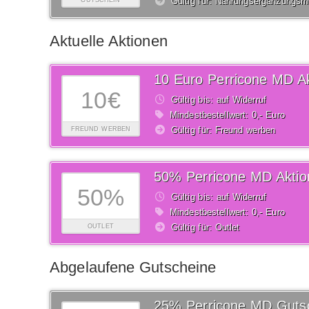
Gültig für: Nahrungsergänzungsmi
GUTSCHEIN
Aktuelle Aktionen
10 Euro Perricone MD Ak
10€
Gültig bis: auf Widerruf
Mindestbestellwert: 0,- Euro
Gültig für: Freund werben
FREUND WERBEN
50% Perricone MD Aktio
50%
Gültig bis: auf Widerruf
Mindestbestellwert: 0,- Euro
Gültig für: Outlet
OUTLET
Abgelaufene Gutscheine
25% Perricone MD Guts