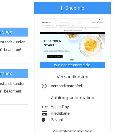
Shopinfo
nfobox
estandskunden
r" beachten!
www.perriconemd.de
nfobox
Versandkosten
estandskunden
Versandkostenfrei
r" beachten!
Zahlungsinformation
Apple Pay
Kreditkarte
Paypal
Kontaktinformation