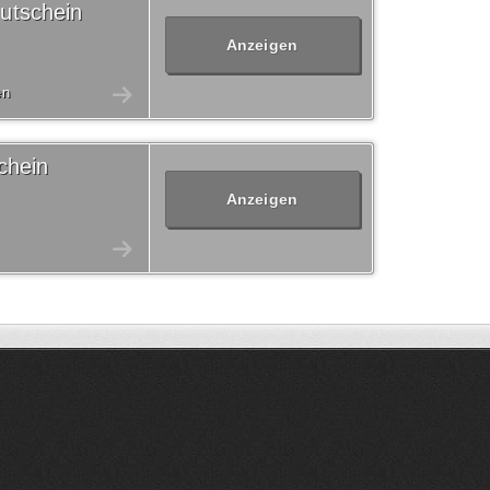
utschein
Anzeigen
en
chein
Anzeigen