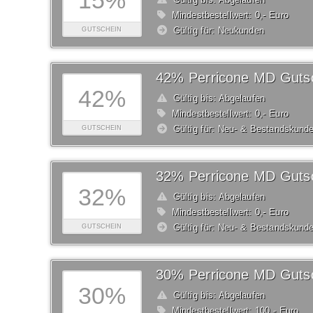
15%
Mindestbestellwert: 0,- Euro
Gültig für: Neukunden
GUTSCHEIN
42% Perricone MD Guts
42%
Gültig bis: Abgelaufen
Mindestbestellwert: 0,- Euro
Gültig für: Neu- & Bestandskund
GUTSCHEIN
32% Perricone MD Guts
32%
Gültig bis: Abgelaufen
Mindestbestellwert: 0,- Euro
Gültig für: Neu- & Bestandskund
GUTSCHEIN
30% Perricone MD Guts
30%
Gültig bis: Abgelaufen
Mindestbestellwert: 100,- Euro