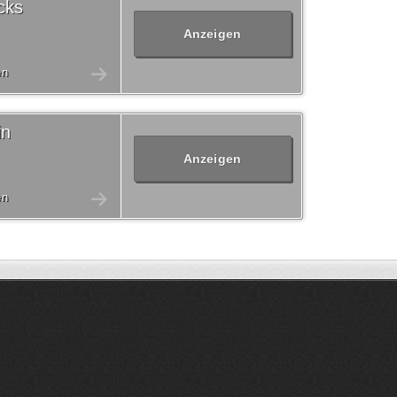
cks
Anzeigen
en
in
Anzeigen
en