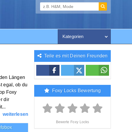
Kategorien
Teile es mit Deinen Freunden
enden Längen
st egal, ob du
Foxy Locks Bewertung
hop Foxy
r dir
...
weiterlesen
Bewerte Foxy Locks
nfobox