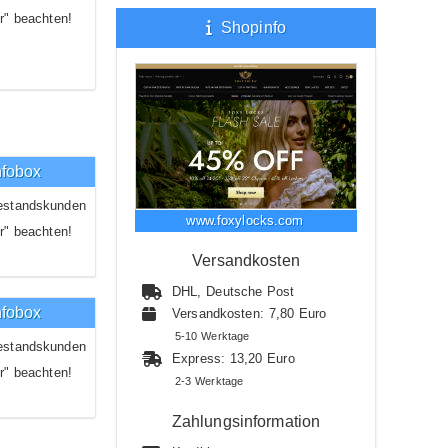
r" beachten!
Shopinfo
nfobox
estandskunden
www.foxylocks.com
r" beachten!
Versandkosten
DHL, Deutsche Post
nfobox
Versandkosten: 7,80 Euro
5-10 Werktage
estandskunden
Express: 13,20 Euro
r" beachten!
2-3 Werktage
Zahlungsinformation