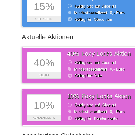
15%
Gültig bis: auf Widerruf
Mindestbestellwert: 0,- Euro
Gültig für: Studenten
GUTSCHEIN
Aktuelle Aktionen
40% Foxy Locks Aktion
40%
Gültig bis: auf Widerruf
Mindestbestellwert: 0,- Euro
Gültig für: Sale
RABATT
10% Foxy Locks Aktion
10%
Gültig bis: auf Widerruf
Mindestbestellwert: 0,- Euro
Gültig für: Kundenkonto
KUNDENKONTO