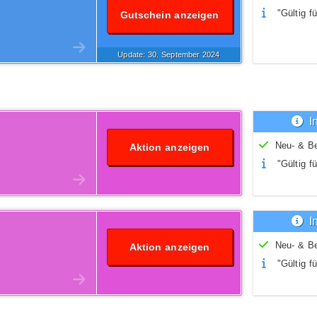
"Gültig fü
Gutschein anzeigen
Update: 30.
September
2024
I
Neu- & B
Aktion anzeigen
"Gültig fü
I
Neu- & B
Aktion anzeigen
"Gültig fü