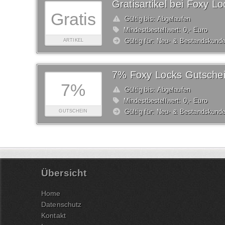
Gratisartikel bei Foxy Lo
Gratis
Gültig bis: Abgelaufen
Mindestbestellwert: 0,- Euro
Gültig für: Neu- & Bestandskund
ARTIKEL
7% Foxy Locks Gutsche
7%
Gültig bis: Abgelaufen
Mindestbestellwert: 0,- Euro
Gültig für: Neu- & Bestandskund
GUTSCHEIN
Übersicht
Home
Datenschutz
Kontakt