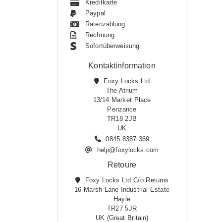
Kreditkarte
Paypal
Ratenzahlung
Rechnung
Sofortüberweisung
Kontaktinformation
Foxy Locks Ltd
The Atrium
13/14 Market Place
Penzance
TR18 2JB
UK
0845 8387 369
help@foxylocks.com
Retoure
Foxy Locks Ltd C/o Returns
16 Marsh Lane Industrial Estate
Hayle
TR27 5JR
UK (Great Britain)