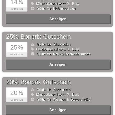
14%
Mindestbestellwert: 0,- Euro
Gültig für: Lieblingsstyles
GUTSCHEIN
Anzeigen
25% Bonprix Gutschein
Gültig bis: Abgelaufen
25%
Mindestbestellwert: 0,- Euro
Gültig für: Neu- & Bestandskunden
GUTSCHEIN
Anzeigen
20% Bonprix Gutschein
Gültig bis: Abgelaufen
20%
Mindestbestellwert: 0,- Euro
Gültig für: Wohnen & Garten Artikel
GUTSCHEIN
Anzeigen