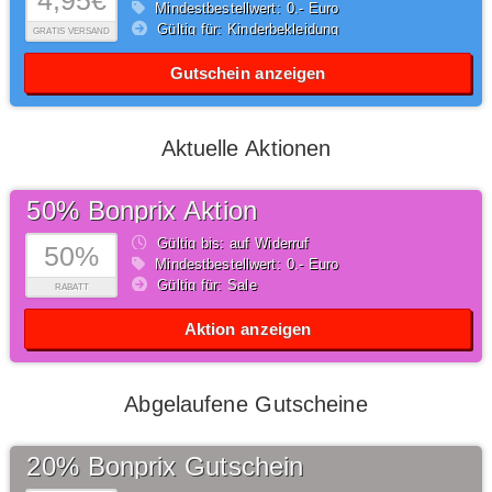
4,95€
Mindestbestellwert: 0,- Euro
Gültig für: Kinderbekleidung
GRATIS VERSAND
Gutschein anzeigen
Aktuelle Aktionen
50% Bonprix Aktion
Gültig bis: auf Widerruf
50%
Mindestbestellwert: 0,- Euro
Gültig für: Sale
RABATT
Aktion anzeigen
Abgelaufene Gutscheine
20% Bonprix Gutschein