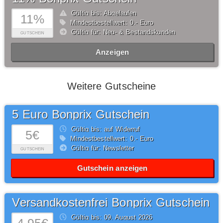
Gültig bis: Abgelaufen
11%
Mindestbestellwert: 0,- Euro
Gültig für: Neu- & Bestandskunden
GUTSCHEIN
Anzeigen
Weitere Gutscheine
5 Euro Bonprix Gutschein
Gültig bis: auf Widerruf
5€
Mindestbestellwert: 0,- Euro
Gültig für: Newsletter
GUTSCHEIN
Gutschein anzeigen
Versandkostenfrei Bonprix Gutschein
Gültig bis: 09.
August
2026