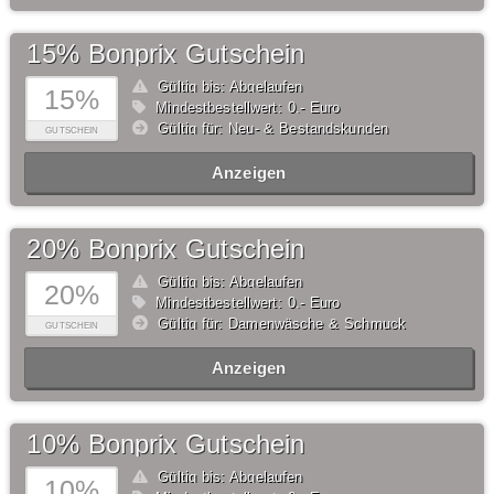
15% Bonprix Gutschein
Gültig bis: Abgelaufen
15%
Mindestbestellwert: 0,- Euro
Gültig für: Neu- & Bestandskunden
GUTSCHEIN
Anzeigen
20% Bonprix Gutschein
Gültig bis: Abgelaufen
20%
Mindestbestellwert: 0,- Euro
Gültig für: Damenwäsche & Schmuck
GUTSCHEIN
Anzeigen
10% Bonprix Gutschein
Gültig bis: Abgelaufen
10%