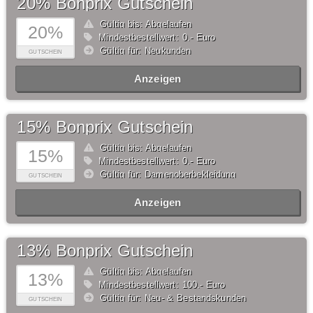
20% Bonprix Gutschein
Gültig bis: Abgelaufen
20%
Mindestbestellwert: 0,- Euro
Gültig für: Neukunden
GUTSCHEIN
Anzeigen
15% Bonprix Gutschein
Gültig bis: Abgelaufen
15%
Mindestbestellwert: 0,- Euro
Gültig für: Damenoberbekleidung
GUTSCHEIN
Anzeigen
13% Bonprix Gutschein
Gültig bis: Abgelaufen
13%
Mindestbestellwert: 100,- Euro
Gültig für: Neu- & Bestandskunden
GUTSCHEIN