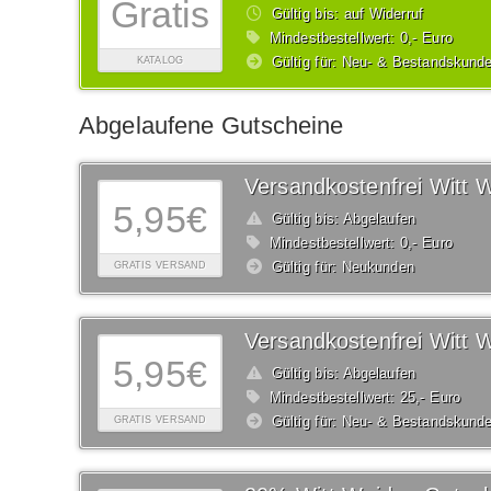
Gratis
Gültig bis: auf Widerruf
Mindestbestellwert: 0,- Euro
Gültig für: Neu- & Bestandskund
KATALOG
Abgelaufene Gutscheine
5,95€
Gültig bis: Abgelaufen
Mindestbestellwert: 0,- Euro
Gültig für: Neukunden
GRATIS VERSAND
5,95€
Gültig bis: Abgelaufen
Mindestbestellwert: 25,- Euro
Gültig für: Neu- & Bestandskund
GRATIS VERSAND