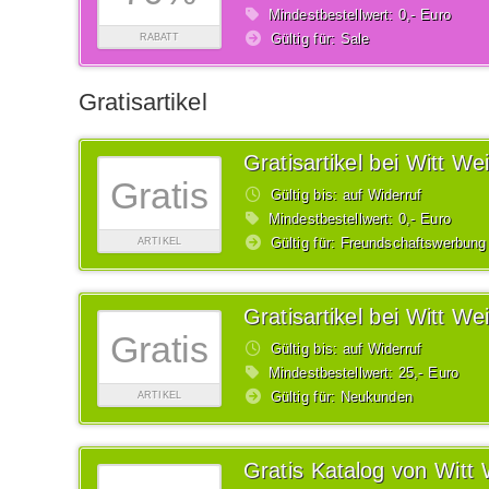
Mindestbestellwert: 0,- Euro
Gültig für: Sale
RABATT
Gratisartikel
Gratisartikel bei Witt We
Gratis
Gültig bis: auf Widerruf
Mindestbestellwert: 0,- Euro
Gültig für: Freundschaftswerbung
ARTIKEL
Gratisartikel bei Witt We
Gratis
Gültig bis: auf Widerruf
Mindestbestellwert: 25,- Euro
Gültig für: Neukunden
ARTIKEL
Gratis Katalog von Witt