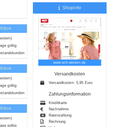
Shopinfo
nfobox
estern)
age gültig
estandskunden
www.witt-weiden.de
nfobox
Versandkosten
estern)
Versandkosten: 5,95 Euro
age gültig
estandskunden
Zahlungsinformation
Kreditkarte
nfobox
Nachnahme
Ratenzahlung
estern)
Rechnung
age gültig