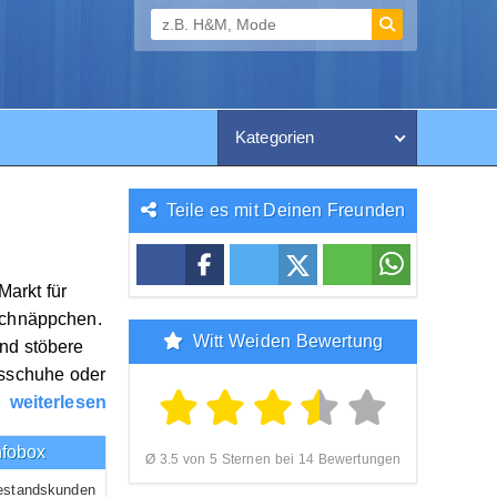
Kategorien
Teile es mit Deinen Freunden
Markt für
Schnäppchen.
Witt Weiden Bewertung
nd stöbere
tsschuhe oder
weiterlesen
nfobox
Ø 3.5 von 5 Sternen bei 14 Bewertungen
estandskunden