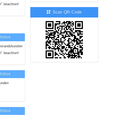
r" beachten!
Scan QR-Code
nfobox
estandskunden
r" beachten!
nfobox
unden
nfobox