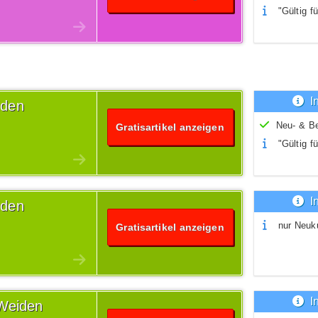
"Gültig fü
I
iden
Neu- & B
Gratisartikel anzeigen
"Gültig fü
I
iden
nur Neuk
Gratisartikel anzeigen
I
 Weiden