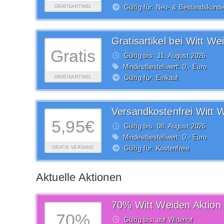
Gültig für: Neu- & Bestandskund
GRATISARTIKEL
Gratisartikel bei Witt We
Gratis
Gültig bis: 31.
August
2026
Mindestbestellwert: 0,- Euro
Gültig für: Einkauf
GRATISARTIKEL
5,95€
Gültig bis: 08.
August
2026
Mindestbestellwert: 0,- Euro
Gültig für: Kostenfreie
GRATIS VERSAND
Aktuelle Aktionen
70% Witt Weiden Aktion
70%
Gültig bis: auf Widerruf