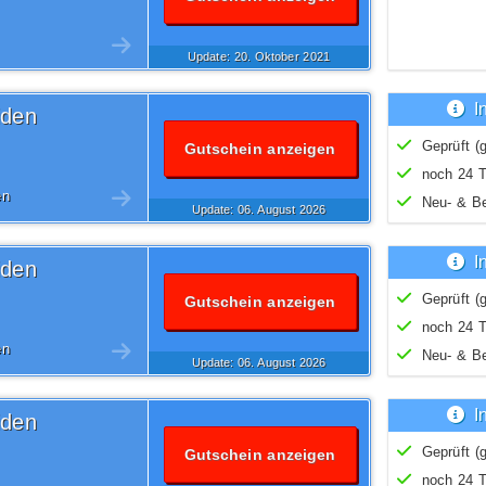
Update: 20.
Oktober
2021
I
iden
Geprüft (g
Gutschein anzeigen
noch 24 T
en
Neu- & B
Update: 06.
August
2026
I
iden
Geprüft (g
Gutschein anzeigen
noch 24 T
en
Neu- & B
Update: 06.
August
2026
I
iden
Geprüft (g
Gutschein anzeigen
noch 24 T