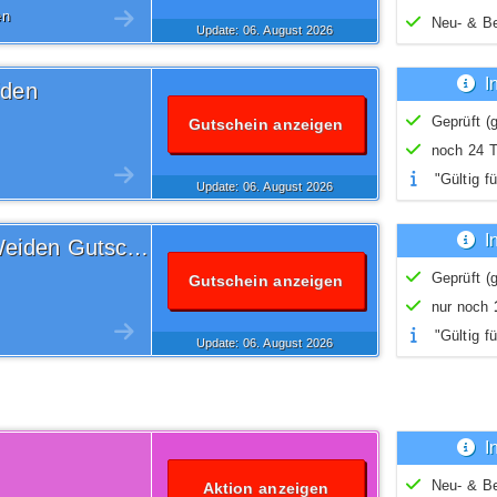
en
Neu- & B
Update: 06.
August
2026
I
iden
Geprüft (g
Gutschein anzeigen
noch 24 T
"Gültig fü
Update: 06.
August
2026
I
Versandkostenfrei Witt Weiden Gutschein
Geprüft (g
Gutschein anzeigen
nur noch
"Gültig fü
Update: 06.
August
2026
I
Neu- & B
Aktion anzeigen