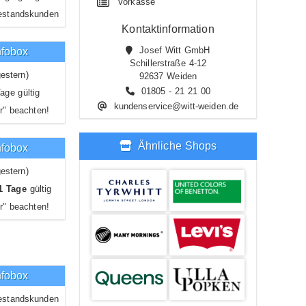
Vorkasse
estandskunden
Kontaktinformation
Josef Witt GmbH
nfobox
Schillerstraße 4-12
estern)
92637 Weiden
01805 - 21 21 00
age gültig
kundenservice@witt-weiden.de
r" beachten!
Ähnliche Shops
nfobox
estern)
1 Tage
gültig
r" beachten!
nfobox
estandskunden