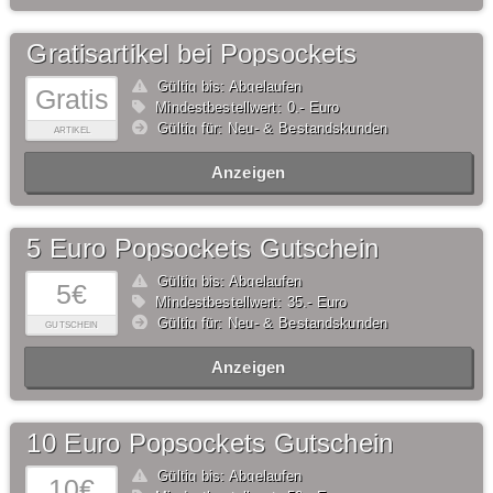
Gratisartikel bei Popsockets
Gültig bis: Abgelaufen
Gratis
Mindestbestellwert: 0,- Euro
Gültig für: Neu- & Bestandskunden
ARTIKEL
Anzeigen
5 Euro Popsockets Gutschein
Gültig bis: Abgelaufen
5€
Mindestbestellwert: 35,- Euro
Gültig für: Neu- & Bestandskunden
GUTSCHEIN
Anzeigen
10 Euro Popsockets Gutschein
Gültig bis: Abgelaufen
10€