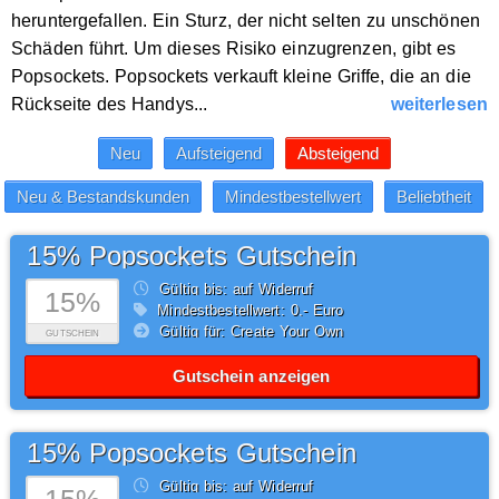
heruntergefallen. Ein Sturz, der nicht selten zu unschönen
Schäden führt. Um dieses Risiko einzugrenzen, gibt es
Popsockets. Popsockets verkauft kleine Griffe, die an die
Rückseite des Handys...
weiterlesen
15% Popsockets Gutschein
Gültig bis: auf Widerruf
15%
Mindestbestellwert: 0,- Euro
Gültig für: Create Your Own
GUTSCHEIN
Gutschein anzeigen
15% Popsockets Gutschein
Gültig bis: auf Widerruf