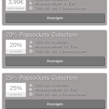
3,99€
Mindestbestellwert: 0,- Euro
Gültig für: Neu- & Bestandskunden
GRATIS VERSAND
Anzeigen
20% Popsockets Gutschein
Gültig bis: Abgelaufen
20%
Mindestbestellwert: 50,- Euro
Gültig für: Neu- & Bestandskunden
GUTSCHEIN
Anzeigen
25% Popsockets Gutschein
Gültig bis: Abgelaufen
25%
Mindestbestellwert: 60,- Euro
Gültig für: Neu- & Bestandskunden
GUTSCHEIN
Anzeigen