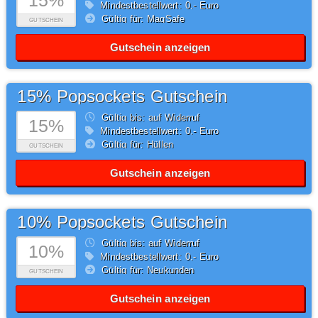
15%
Mindestbestellwert: 0,- Euro
Gültig für: MagSafe
GUTSCHEIN
Gutschein anzeigen
15% Popsockets Gutschein
Gültig bis: auf Widerruf
15%
Mindestbestellwert: 0,- Euro
Gültig für: Hüllen
GUTSCHEIN
Gutschein anzeigen
10% Popsockets Gutschein
Gültig bis: auf Widerruf
10%
Mindestbestellwert: 0,- Euro
Gültig für: Neukunden
GUTSCHEIN
Gutschein anzeigen