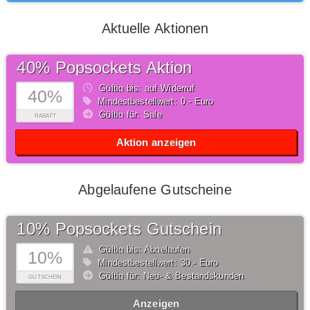
Aktuelle Aktionen
40% Popsockets Aktion
Gültig bis: auf Widerruf
40%
Mindestbestellwert: 0,- Euro
Gültig für: Sale
RABATT
Aktion anzeigen
Abgelaufene Gutscheine
10% Popsockets Gutschein
Gültig bis: Abgelaufen
10%
Mindestbestellwert: 30,- Euro
Gültig für: Neu- & Bestandskunden
GUTSCHEIN
Anzeigen