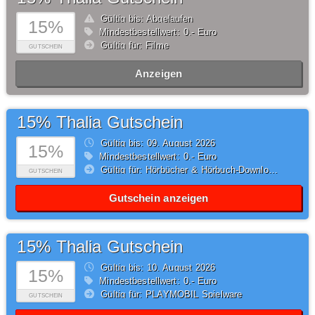
Gültig bis: Abgelaufen
15%
Mindestbestellwert: 0,- Euro
Gültig für: Filme
GUTSCHEIN
Anzeigen
15% Thalia Gutschein
Gültig bis: 09.
August
2026
15%
Mindestbestellwert: 0,- Euro
Gültig für: Hörbücher & Hörbuch-Downloads
GUTSCHEIN
Gutschein anzeigen
15% Thalia Gutschein
Gültig bis: 10.
August
2026
15%
Mindestbestellwert: 0,- Euro
Gültig für: PLAYMOBIL Spielware
GUTSCHEIN