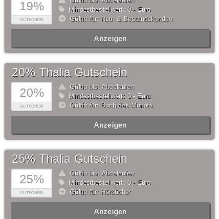
Gültig bis: Abgelaufen
19%
Mindestbestellwert: 0,- Euro
Gültig für: Neu- & Bestandskunden
GUTSCHEIN
Anzeigen
20% Thalia Gutschein
Gültig bis: Abgelaufen
20%
Mindestbestellwert: 0,- Euro
Gültig für: Buch des Monats
GUTSCHEIN
Anzeigen
25% Thalia Gutschein
Gültig bis: Abgelaufen
25%
Mindestbestellwert: 0,- Euro
Gültig für: Hörbücher
GUTSCHEIN
Anzeigen