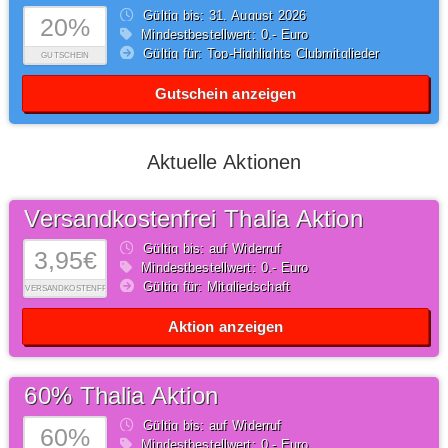
Gültig bis: 31.
August
2026
20%
Mindestbestellwert: 0,- Euro
Gültig für: Top-Highlights Clubmitglieder
GUTSCHEIN
Gutschein anzeigen
Aktuelle Aktionen
Versandkostenfrei Thalia Aktion
Gültig bis: auf Widerruf
3,95€
Mindestbestellwert: 0,- Euro
Gültig für: Mitgliedschaft
VERSANDKOSTENFREI
Aktion anzeigen
60% Thalia Aktion
Gültig bis: auf Widerruf
60%
Mindestbestellwert: 0,- Euro