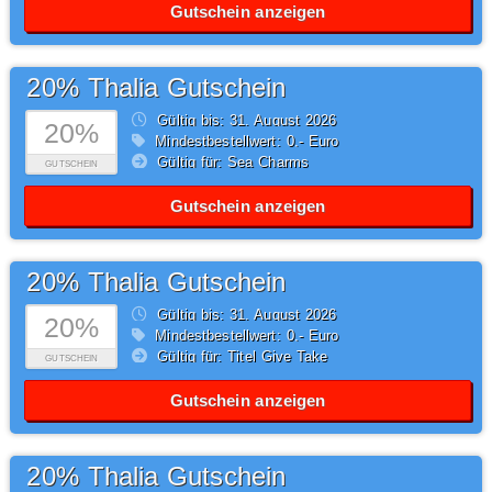
Gutschein anzeigen
20% Thalia Gutschein
Gültig bis: 31.
August
2026
20%
Mindestbestellwert: 0,- Euro
Gültig für: Sea Charms
GUTSCHEIN
Gutschein anzeigen
20% Thalia Gutschein
Gültig bis: 31.
August
2026
20%
Mindestbestellwert: 0,- Euro
Gültig für: Titel Give Take
GUTSCHEIN
Gutschein anzeigen
20% Thalia Gutschein