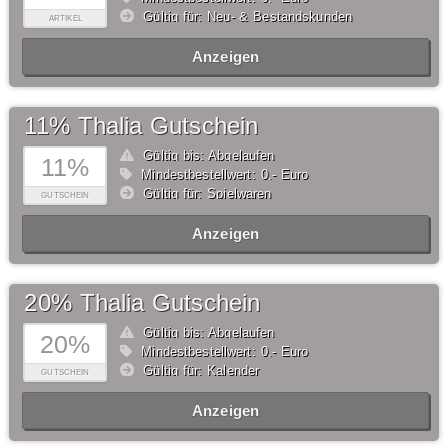
Gültig für: Neu- & Bestandskunden
ARTIKEL
Anzeigen
11% Thalia Gutschein
Gültig bis: Abgelaufen
11%
Mindestbestellwert: 0,- Euro
Gültig für: Spielwaren
GUTSCHEIN
Anzeigen
20% Thalia Gutschein
Gültig bis: Abgelaufen
20%
Mindestbestellwert: 0,- Euro
Gültig für: Kalender
GUTSCHEIN
Anzeigen