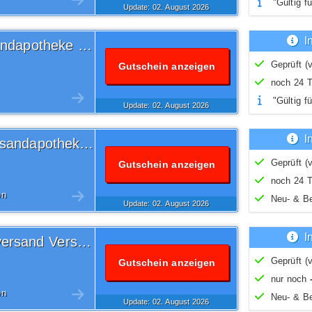
"Gültig fü
Update: 02.
August
2026
I
20% Volksversand Versandapotheke Gutschein
Geprüft (v
Gutschein anzeigen
noch 24 T
"Gültig fü
Update: 02.
August
2026
I
5 Euro Volksversand Versandapotheke Gutschein
Geprüft (v
Gutschein anzeigen
noch 24 T
en
Neu- & B
Update: 02.
August
2026
I
Versandkostenfrei Volksversand Versandapotheke Gutschein
Geprüft (v
Gutschein anzeigen
nur noch
en
Neu- & B
Update: 02.
August
2026