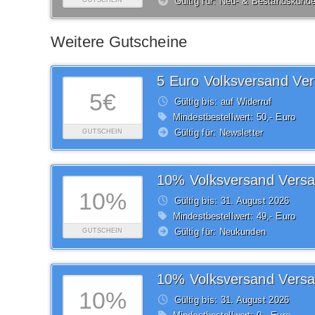
Gültig für: Neu- & Bestandskund
GUTSCHEIN
Weitere Gutscheine
5€
Gültig bis: auf Widerruf
Mindestbestellwert: 50,- Euro
Gültig für: Newsletter
GUTSCHEIN
10%
Gültig bis: 31.
August
2026
Mindestbestellwert: 49,- Euro
Gültig für: Neukunden
GUTSCHEIN
10%
Gültig bis: 31.
August
2026