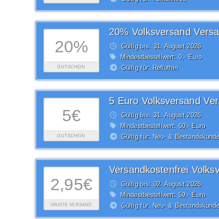
20%
Gültig bis: 31.
August
2026
Mindestbestellwert: 0,- Euro
Gültig für: Refluthin
GUTSCHEIN
5€
Gültig bis: 31.
August
2026
Mindestbestellwert: 60,- Euro
Gültig für: Neu- & Bestandskund
GUTSCHEIN
2,95€
Gültig bis: 02.
August
2026
Mindestbestellwert: 59,- Euro
Gültig für: Neu- & Bestandskund
GRATIS VERSAND