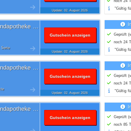
noch 24 T
"Gültig fü
Update: 02.
August
2026
I
12% Volksversand Versandapotheke Gutschein
Geprüft (v
Gutschein anzeigen
noch 24 T
 Serie
"Gültig fü
Update: 02.
August
2026
I
15% Volksversand Versandapotheke Gutschein
Geprüft (v
Gutschein anzeigen
noch 24 T
kte
"Gültig fü
Update: 02.
August
2026
I
15% Volksversand Versandapotheke Gutschein
Geprüft (v
Gutschein anzeigen
noch 85 T