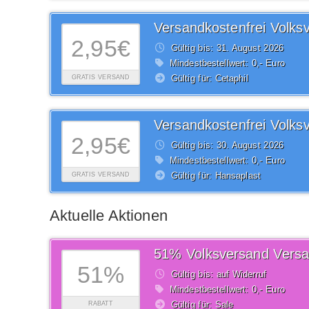
2,95€
Gültig bis: 31.
August
2026
Mindestbestellwert: 0,- Euro
Gültig für: Cetaphil
GRATIS VERSAND
2,95€
Gültig bis: 30.
August
2026
Mindestbestellwert: 0,- Euro
Gültig für: Hansaplast
GRATIS VERSAND
Aktuelle Aktionen
51%
Gültig bis: auf Widerruf
Mindestbestellwert: 0,- Euro
Gültig für: Sale
RABATT