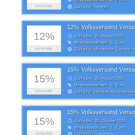
Mindestbestellwert: 0,- Euro
Gültig für: Tebonin
GUTSCHEIN
12%
Gültig bis: 31.
August
2026
Mindestbestellwert: 1,- Euro
Gültig für: Microbionic Cosmetics
GUTSCHEIN
15%
Gültig bis: 31.
August
2026
Mindestbestellwert: 0,- Euro
Gültig für: Dulcolax Aktionsprodu
GUTSCHEIN
15%
Gültig bis: 31.
Oktober
2026
Mindestbestellwert: 0,- Euro
Gültig für: Femannose
GUTSCHEIN