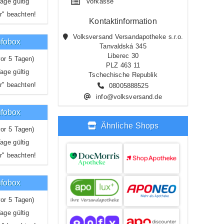
age gültig
Vorkasse
r" beachten!
Kontaktinformation
Volksversand Versandapotheke s.r.o.
nfobox
Tanvaldská 345
Liberec 30
or 5 Tagen)
PLZ 463 11
age gültig
Tschechische Republik
r" beachten!
08005888525
info@volksversand.de
nfobox
Ähnliche Shops
or 5 Tagen)
age gültig
r" beachten!
nfobox
or 5 Tagen)
age gültig