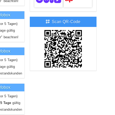
r" beachten!
nfobox
Scan QR-Code
or 5 Tagen)
age gültig
r" beachten!
nfobox
or 5 Tagen)
age gültig
estandskunden
nfobox
or 5 Tagen)
-5 Tage
gültig
estandskunden