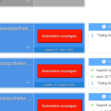
en
I
5 Euro Volksversand Versandapotheke Gutschein
"Gültig fü
Gutschein anzeigen
Update: 12.
März
2020
I
10% Volksversand Versandapotheke Gutschein
Geprüft (v
Gutschein anzeigen
noch 24 T
"Gültig fü
Update: 02.
August
2026
Nur Neuk
I
10% Volksversand Versandapotheke Gutschein
Geprüft (v
Gutschein anzeigen