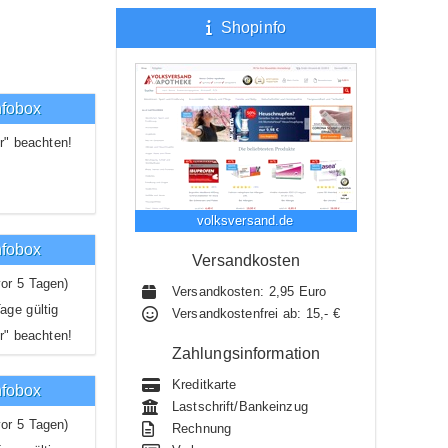
Shopinfo
nfobox
r" beachten!
volksversand.de
nfobox
Versandkosten
or 5 Tagen)
Versandkosten: 2,95 Euro
age gültig
Versandkostenfrei ab: 15,- €
r" beachten!
Zahlungsinformation
unden
Kreditkarte
nfobox
Lastschrift/Bankeinzug
or 5 Tagen)
Rechnung