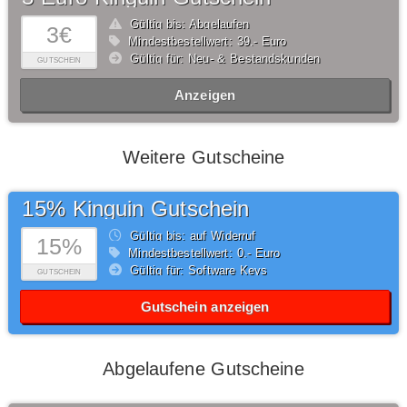
Gültig bis: Abgelaufen
3€
Mindestbestellwert: 39,- Euro
Gültig für: Neu- & Bestandskunden
GUTSCHEIN
Anzeigen
Weitere Gutscheine
15% Kinguin Gutschein
Gültig bis: auf Widerruf
15%
Mindestbestellwert: 0,- Euro
Gültig für: Software Keys
GUTSCHEIN
Gutschein anzeigen
Abgelaufene Gutscheine