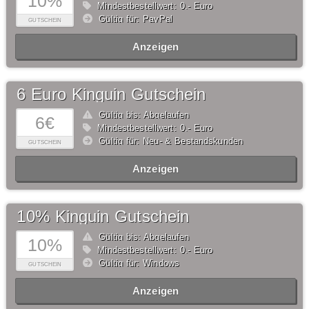
10%
Mindestbestellwert: 0,- Euro
Gültig für: PayPal
GUTSCHEIN
Anzeigen
6 Euro Kinguin Gutschein
Gültig bis: Abgelaufen
6€
Mindestbestellwert: 0,- Euro
Gültig für: Neu- & Bestandskunden
GUTSCHEIN
Anzeigen
10% Kinguin Gutschein
Gültig bis: Abgelaufen
10%
Mindestbestellwert: 0,- Euro
Gültig für: Windows
GUTSCHEIN
Anzeigen