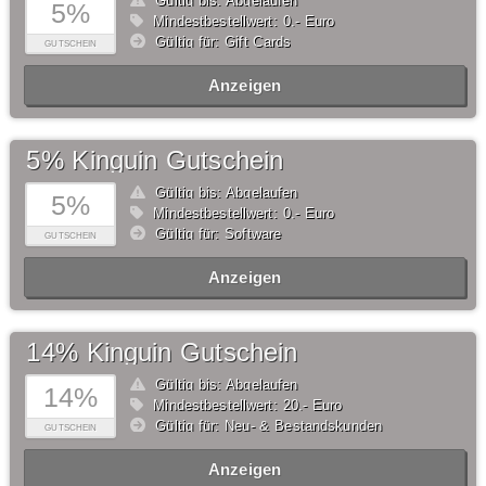
Gültig bis: Abgelaufen
5%
Mindestbestellwert: 0,- Euro
Gültig für: Gift Cards
GUTSCHEIN
Anzeigen
5% Kinguin Gutschein
Gültig bis: Abgelaufen
5%
Mindestbestellwert: 0,- Euro
Gültig für: Software
GUTSCHEIN
Anzeigen
14% Kinguin Gutschein
Gültig bis: Abgelaufen
14%
Mindestbestellwert: 20,- Euro
Gültig für: Neu- & Bestandskunden
GUTSCHEIN
Anzeigen