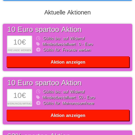
Aktuelle Aktionen
10 Euro spartoo Aktion
Gültig bis: auf Widerruf
10€
Mindestbestellwert: 0,- Euro
Gültig für: Freunde werben
FREUNDE WERBEN
Aktion anzeigen
10 Euro spartoo Aktion
Gültig bis: auf Widerruf
10€
Mindestbestellwert: 50,- Euro
Gültig für: Meinungsumfrage
MEINUNGSUMFRAGE
Aktion anzeigen