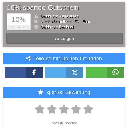
10% spartoo Gutschein
Gültig bis: Abgelaufen
10%
Mindestbestellwert: 50,- Euro
Gültig für: Desigual
GUTSCHEIN
Anzeigen
Teile es mit Deinen Freunden
spartoo Bewertung
Bewerte spartoo