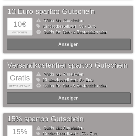
10 Euro spartoo Gutschein
Gültig bis: Abgelaufen
10€
Mindestbestellwert: 50,- Euro
Gültig für: Neu- & Bestandskunden
GUTSCHEIN
Anzeigen
Versandkostenfrei spartoo Gutschein
Gültig bis: Abgelaufen
Gratis
Mindestbestellwert: 0,- Euro
Gültig für: Neu- & Bestandskunden
GRATIS VERSAND
Anzeigen
15% spartoo Gutschein
Gültig bis: Abgelaufen
15%
Mindestbestellwert: 150,- Euro