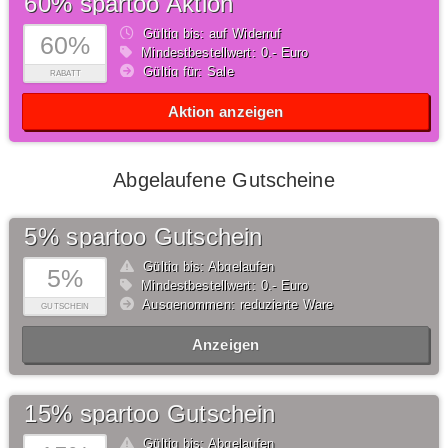
60% spartoo Aktion
Gültig bis: auf Widerruf
60%
Mindestbestellwert: 0,- Euro
Gültig für: Sale
RABATT
Aktion anzeigen
Abgelaufene Gutscheine
5% spartoo Gutschein
Gültig bis: Abgelaufen
5%
Mindestbestellwert: 0,- Euro
Ausgenommen: reduzierte Ware
GUTSCHEIN
Anzeigen
15% spartoo Gutschein
Gültig bis: Abgelaufen