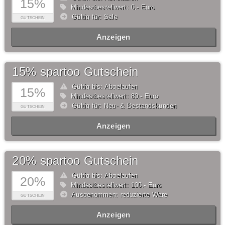
15%
Mindestbestellwert: 0,- Euro
Gültig für: Sale
GUTSCHEIN
Anzeigen
15% spartoo Gutschein
Gültig bis: Abgelaufen
15%
Mindestbestellwert: 80,- Euro
Gültig für: Neu- & Bestandskunden
GUTSCHEIN
Anzeigen
20% spartoo Gutschein
Gültig bis: Abgelaufen
20%
Mindestbestellwert: 100,- Euro
Ausgenommen: reduzierte Ware
GUTSCHEIN
Anzeigen