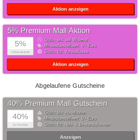
Aktion anzeigen
5% Premium Mall Aktion
Gültig bis: auf Widerruf
5%
Mindestbestellwert: 0,- Euro
Gültig für: Vorauskasse
VORAUSKASSE
Aktion anzeigen
Abgelaufene Gutscheine
40% Premium Mall Gutschein
Gültig bis: Abgelaufen
40%
Mindestbestellwert: 0,- Euro
Gültig für: Neu- & Bestandskunden
GUTSCHEIN
Anzeigen