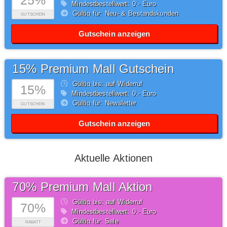
25%
Mindestbestellwert: 0,- Euro
Gültig für: Neu- & Bestandskunden
GUTSCHEIN
Gutschein anzeigen
15% Premium Mall Gutschein
Gültig bis: auf Widerruf
15%
Mindestbestellwert: 0,- Euro
Gültig für: Newsletter
GUTSCHEIN
Gutschein anzeigen
Aktuelle Aktionen
70% Premium Mall Aktion
Gültig bis: auf Widerruf
70%
Mindestbestellwert: 0,- Euro
Gültig für: Sale
RABATT