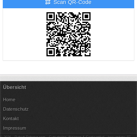
Scan QR-Code
Übersicht
Home
Datenschutz
Kontakt
Impressum
© 2026 - Rabatt-Roboter.com - Gutscheine, Aktionen & Gratisartikel - last update: 07.