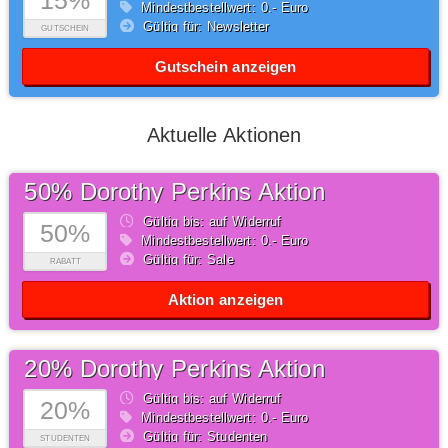
15%
Mindestbestellwert: 0,- Euro
Gültig für: Newsletter
GUTSCHEIN
Gutschein anzeigen
Aktuelle Aktionen
50% Dorothy Perkins Aktion
Gültig bis: auf Widerruf
50%
Mindestbestellwert: 0,- Euro
Gültig für: Sale
RABATT
Aktion anzeigen
20% Dorothy Perkins Aktion
Gültig bis: auf Widerruf
20%
Mindestbestellwert: 0,- Euro
Gültig für: Studenten
STUDENTEN