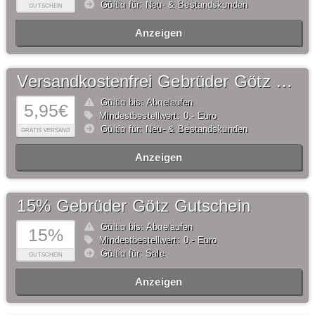
Gültig für: Neu- & Bestandskunden
GUTSCHEIN
Anzeigen
Versandkostenfrei Gebrüder Götz Gutschein
Gültig bis: Abgelaufen
5,95€
Mindestbestellwert: 0,- Euro
Gültig für: Neu- & Bestandskunden
GRATIS VERSAND
Anzeigen
15% Gebrüder Götz Gutschein
Gültig bis: Abgelaufen
15%
Mindestbestellwert: 0,- Euro
Gültig für: Sale
GUTSCHEIN
Anzeigen