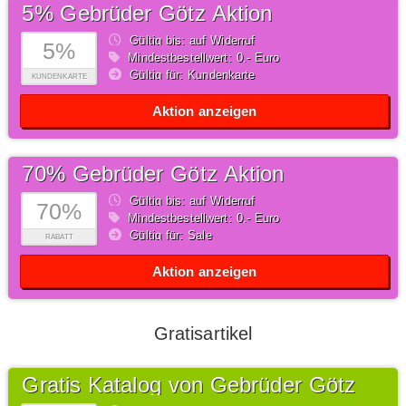
5% Gebrüder Götz Aktion
Gültig bis: auf Widerruf
5%
Mindestbestellwert: 0,- Euro
Gültig für: Kundenkarte
KUNDENKARTE
Aktion anzeigen
70% Gebrüder Götz Aktion
Gültig bis: auf Widerruf
70%
Mindestbestellwert: 0,- Euro
Gültig für: Sale
RABATT
Aktion anzeigen
Gratisartikel
Gratis Katalog von Gebrüder Götz