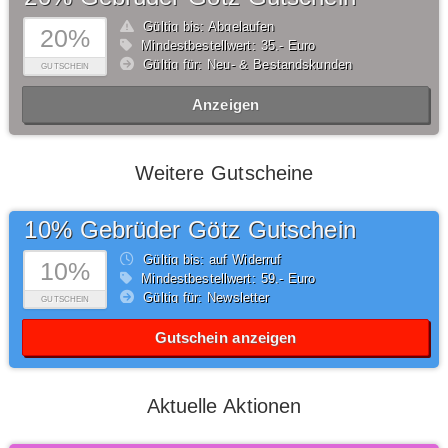
Gültig bis: Abgelaufen
20%
Mindestbestellwert: 35,- Euro
Gültig für: Neu- & Bestandskunden
GUTSCHEIN
Anzeigen
Weitere Gutscheine
10% Gebrüder Götz Gutschein
Gültig bis: auf Widerruf
10%
Mindestbestellwert: 59,- Euro
Gültig für: Newsletter
GUTSCHEIN
Gutschein anzeigen
Aktuelle Aktionen