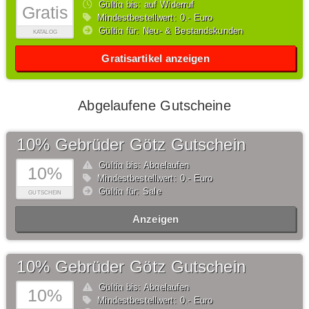
Gültig bis: auf Widerruf
Gratis
Mindestbestellwert: 0,- Euro
Gültig für: Neu- & Bestandskunden
KATALOG
Gratisartikel anzeigen
Abgelaufene Gutscheine
10% Gebrüder Götz Gutschein
Gültig bis: Abgelaufen
10%
Mindestbestellwert: 0,- Euro
Gültig für: Sale
GUTSCHEIN
Anzeigen
10% Gebrüder Götz Gutschein
Gültig bis: Abgelaufen
10%
Mindestbestellwert: 0,- Euro