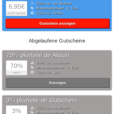
Gültig bis: auf Widerruf
6,95€
Mindestbestellwert: 0,- Euro
Gültig für: Reifen
GRATIS VERSAND
Gutschein anzeigen
Abgelaufene Gutscheine
70% pkwteile.de Aktion
Gültig bis: Abgelaufen
70%
Mindestbestellwert: 0,- Euro
Gültig für: Sale
RABATT
Anzeigen
3% pkwteile.de Gutschein
Gültig bis: Abgelaufen
3%
Mindestbestellwert: 0,- Euro