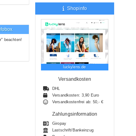
Shopinfo
nfobox
r" beachten!
luckylens.de
Versandkosten
DHL
Versandkosten: 3,90 Euro
Versandkostenfrei ab: 50,- €
Zahlungsinformation
Giropay
Lastschrift/Bankeinzug