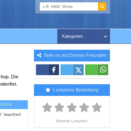
Kategorien
Teile es mit Deinen Freunden
Shop. Die
tenfrei.
Luckylens Bewertung
nfobox
r" beachten!
Bewerte Luckylens