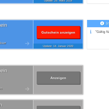
Update: 25.
März
2019
I
ein
"Gültig fü
Gutschein anzeigen
läser
Update: 14.
Januar
2020
ein
Anzeigen
en
n