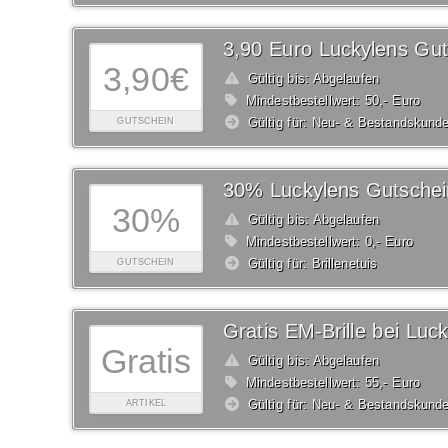
3,90 Euro Luckylens Gut
3,90€
Gültig bis: Abgelaufen
Mindestbestellwert: 50,- Euro
Gültig für: Neu- & Bestandskund
GUTSCHEIN
30% Luckylens Gutschei
30%
Gültig bis: Abgelaufen
Mindestbestellwert: 0,- Euro
Gültig für: Brillenetuis
GUTSCHEIN
Gratis EM-Brille bei Luc
Gratis
Gültig bis: Abgelaufen
Mindestbestellwert: 55,- Euro
Gültig für: Neu- & Bestandskund
ARTIKEL