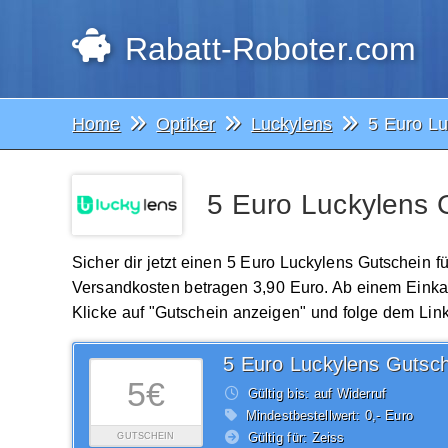
Rabatt-Roboter.com
Home
Optiker
Luckylens
5 Euro Lu
5 Euro Luckylens G
Sicher dir jetzt einen 5 Euro Luckylens Gutschein 
Versandkosten betragen 3,90 Euro. Ab einem Einkauf
Klicke auf "Gutschein anzeigen" und folge dem Link
5 Euro Luckylens Gutsch
5€
Gültig bis: auf Widerruf
Mindestbestellwert: 0,- Euro
Gültig für: Zeiss
GUTSCHEIN