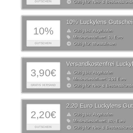
Gültig für: Neu- & Bestandskund
GUTSCHEIN
10% Luckylens Gutschei
10%
Gültig bis: Abgelaufen
Mindestbestellwert: 0,- Euro
Gültig für: Monatslinsen
GUTSCHEIN
Versandkostenfrei Lucky
3,90€
Gültig bis: Abgelaufen
Mindestbestellwert: 3,91 Euro
Gültig für: Neu- & Bestandskund
GRATIS VERSAND
2,20 Euro Luckylens Gut
2,20€
Gültig bis: Abgelaufen
Mindestbestellwert: 80,- Euro
Gültig für: Neu- & Bestandskund
GUTSCHEIN