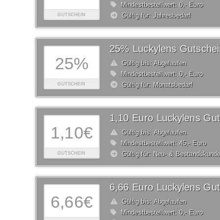
Mindestbestellwert: 0,- Euro
Gültig für: Jahresbedarf
GUTSCHEIN
25% Luckylens Gutschei
25%
Gültig bis: Abgelaufen
Mindestbestellwert: 0,- Euro
Gültig für: Monatsbedarf
GUTSCHEIN
1,10 Euro Luckylens Gut
1,10€
Gültig bis: Abgelaufen
Mindestbestellwert: 45,- Euro
Gültig für: Neu- & Bestandskund
GUTSCHEIN
6,66 Euro Luckylens Gut
6,66€
Gültig bis: Abgelaufen
Mindestbestellwert: 0,- Euro