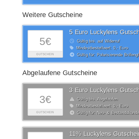
Weitere Gutscheine
5 Euro Luckylens Gutsch
5€
Gültig bis: auf Widerruf
Mindestbestellwert: 0,- Euro
Gültig für: Polarisierende Brilleng
GUTSCHEIN
Abgelaufene Gutscheine
3 Euro Luckylens Gutsch
3€
Gültig bis: Abgelaufen
Mindestbestellwert: 0,- Euro
Gültig für: Neu- & Bestandskund
GUTSCHEIN
11% Luckylens Gutschei